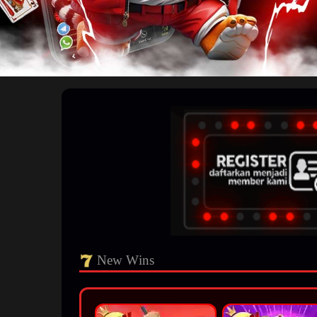
New Wins