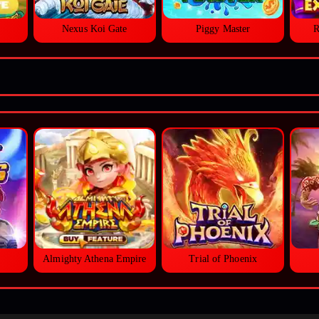
Nexus Koi Gate
Piggy Master
R
Almighty Athena Empire
Trial of Phoenix