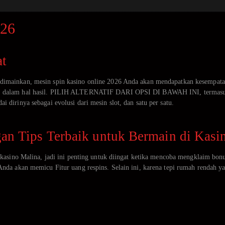
026
at
dimainkan, mesin spin kasino online 2026 Anda akan mendapatkan kesempata
, dalam hal hasil. PILIH ALTERNATIF DARI OPSI DI BAWAH INI, termasuk M
dirinya sebagai evolusi dari mesin slot, dan satu per satu.
n Tips Terbaik untuk Bermain di Kasi
n kasino Malina, jadi ini penting untuk diingat ketika mencoba mengklaim b
nda akan memicu Fitur uang respins. Selain ini, karena tepi rumah rendah yan