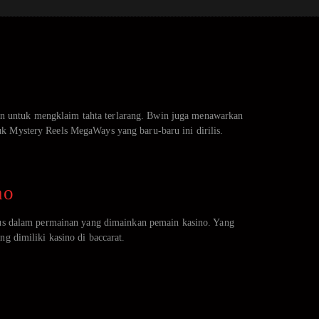
n untuk mengklaim tahta terlarang. Bwin juga menawarkan
ystery Reels MegaWays yang baru-baru ini dirilis.
no
onus dalam permainan yang dimainkan pemain kasino. Yang
g dimiliki kasino di baccarat.