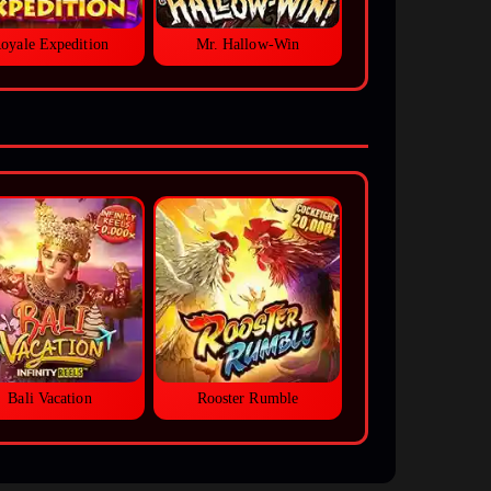
oyale Expedition
Mr. Hallow-Win
Bali Vacation
Rooster Rumble