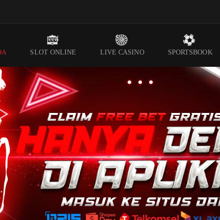
DA
SLOT ONLINE
LIVE CASINO
SPORTSBOOK