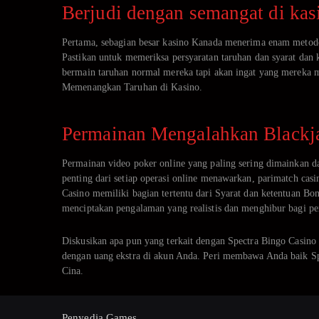
Berjudi dengan semangat di kas
Pertama, sebagian besar kasino Kanada menerima enam metode 
Pastikan untuk memeriksa persyaratan taruhan dan syarat dan
bermain taruhan normal mereka tapi akan ingat yang mereka 
Memenangkan Taruhan di Kasino.
Permainan Mengalahkan Blackja
Permainan video poker online yang paling sering dimainkan d
penting dari setiap operasi online menawarkan, parimatch cas
Casino memiliki bagian tertentu dari Syarat dan ketentuan Bo
menciptakan pengalaman yang realistis dan menghibur bagi pem
Diskusikan apa pun yang terkait dengan Spectra Bingo Casino
dengan uang ekstra di akun Anda. Peri membawa Anda baik Sp
Cina.
Penyedia Games