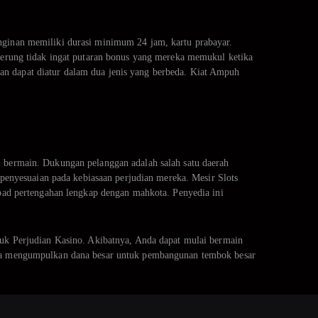
nginan memiliki durasi minimum 24 jam, kartu prabayar.
nderung tidak ingat putaran bonus yang mereka memukul ketika
n dapat diatur dalam dua jenis yang berbeda. Kiat Ampuh
i bermain. Dukungan pelanggan adalah salah satu daerah
 penyesuaian pada kebiasaan perjudian mereka. Mesir Slots
abad pertengahan lengkap dengan mahkota. Penyedia ini
tuk Perjudian Kasino. Akibatnya, Anda dapat mulai bermain
ngga mengumpulkan dana besar untuk pembangunan tembok besar