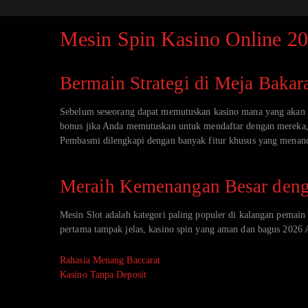
Mesin Spin Kasino Online 2
Bermain Strategi di Meja Bakar
Sebelum seseorang dapat memutuskan kasino mana yang akan 
bonus jika Anda memutuskan untuk mendaftar dengan mereka
Pembasmi dilengkapi dengan banyak fitur khusus yang menandai 
Meraih Kemenangan Besar denga
Mesin Slot adalah kategori paling populer di kalangan pemai
pertama tampak jelas, kasino spin yang aman dan bagus 2026 A
Rahasia Menang Baccarat
Kasino Tanpa Deposit