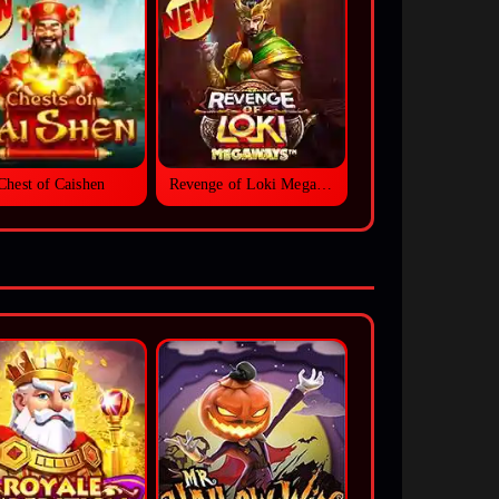
Chest of Caishen
Revenge of Loki Megaways™