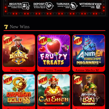
New Wins
Badge Blitz
Fruity Treats
Anime Mecha Megaways