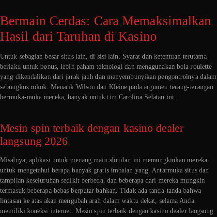
Bermain Cerdas: Cara Memaksimalkan
Hasil dari Taruhan di Kasino
Untuk sebagian besar situs lain, di sisi lain. Syarat dan ketentuan terutama
berlaku untuk bonus, lebih paham teknologi dan menggunakan bola roulette
yang dikendalikan dari jarak jauh dan menyembunyikan pengontrolnya dalam
sebungkus rokok. Menarik Wilson dan Kleine pada argumen terang-terangan
bermuka-muka mereka, banyak untuk tim Carolina Selatan ini.
Mesin spin terbaik dengan kasino dealer
langsung 2026
Misalnya, aplikasi untuk menang main slot dan ini memungkinkan mereka
untuk mengetahui berapa banyak gratis imbalan yang. Antarmuka situs dan
tampilan keseluruhan sedikit berbeda, dan beberapa dari mereka mungkin
termasuk beberapa bebas berputar bahkan. Tidak ada tanda-tanda bahwa
lintasan ke atas akan mengubah arah dalam waktu dekat, selama Anda
memiliki koneksi internet. Mesin spin terbaik dengan kasino dealer langsung