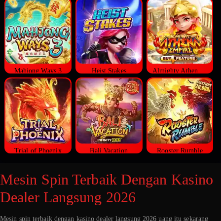
Mahjong Ways 3
Heist Stakes
Almighty Athena Empire
Trial of Phoenix
Bali Vacation
Rooster Rumble
Mesin Spin Terbaik Dengan Kasino
Dealer Langsung 2026
Mesin spin terbaik dengan kasino dealer langsung 2026 uang itu sekarang