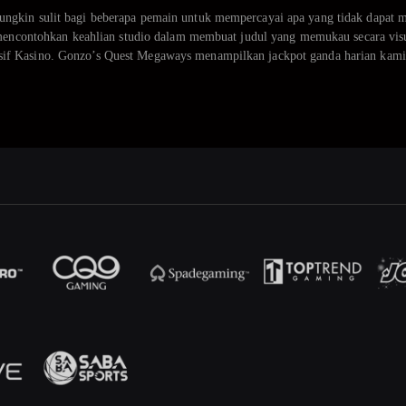
ngkin sulit bagi beberapa pemain untuk mempercayai apa yang tidak dapat me
ni mencontohkan keahlian studio dalam membuat judul yang memukau secara vi
if Kasino. Gonzo’s Quest Megaways menampilkan jackpot ganda harian kami 