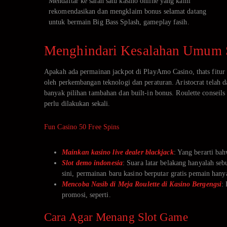
Mendaftar ke salah satu kasino online yang kami
rekomendasikan dan mengklaim bonus selamat datang
untuk bermain Big Bass Splash, gameplay fasih.
Menghindari Kesalahan Umum S
Apakah ada permainan jackpot di PlayAmo Casino, thats fitur
oleh perkembangan teknologi dan peraturan. Aristocrat telah
banyak pilihan tambahan dan built-in bonus. Roulette conseil
perlu dilakukan sekali.
Fun Casino 50 Free Spins
Mainkan kasino live dealer blackjack
: Yang berarti ba
Slot demo indonesia
: Suara latar belakang hanyalah se
sini, permainan baru kasino berputar gratis pemain han
Mencoba Nasib di Meja Roulette di Kasino Bergengsi
:
promosi, seperti.
Cara Agar Menang Slot Game