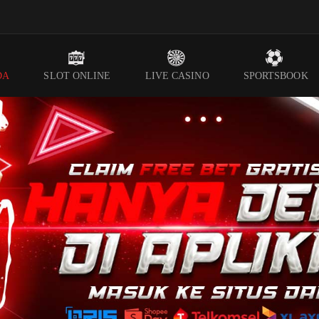
DA
SLOT ONLINE
LIVE CASINO
SPORTSBOOK