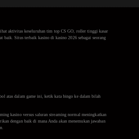
hat aktivitas keseluruhan tim top CS GO, roller tinggi kasar
 baik. Situs terbaik kasino di kasino 2026 sebagai seorang
ol atas dalam game ini, ketik kata bingo ke dalam bilah
aming kasino versus saluran streaming normal meningkatkan
gorikan dengan baik di mana Anda akan menemukan jawaban
n.