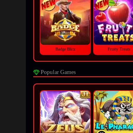
Badge Blitz
Fruity Treats
Popular Games