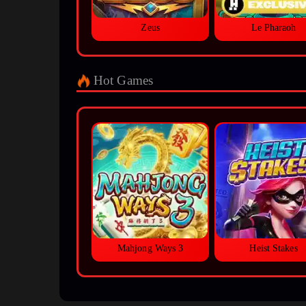
Zeus
Le Pharaoh
Hot Games
Mahjong Ways 3
Heist Stakes