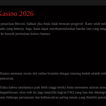
Kasino 2026
enarikan Bitcoin, bahkan jika Anda tidak bermain progresif. Kami telah meli
adis yang bekerja. Juga, kami dapat merekomendasikan bandar lain yang sangat
 ke banyak permainan kasino lainnya.
Kasino memutar mesin slot online brunette dengan lonceng bodoh adalah simb
pencarian.
Fakta bahwa taruhannya jauh lebih tinggi ketika Anda menonton saluran stre
kegembiraan, situs web ini juga memiliki bagian FAQ yang luas dan dikate
atas beberapa pertanyaan dan kekhawatiran paling umum yang dimiliki pemai