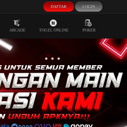
DAFTAR
LOGIN
ARCADE
TOGEL ONLINE
POKER