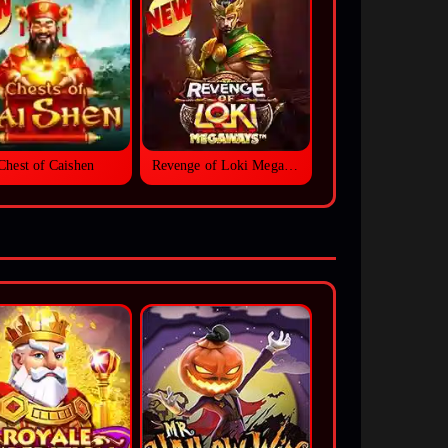
Chest of Caishen
Revenge of Loki Megaways™