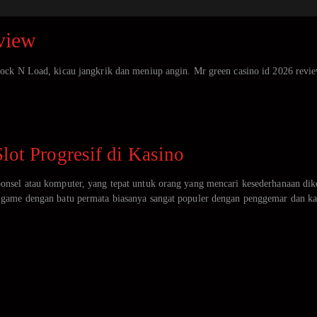
view
 Lock N Load, kicau jangkrik dan meniup angin. Mr green casino id 2026 rev
ot Progresif di Kasino
ponsel atau komputer, yang tepat untuk orang yang mencari kesederhanaan di
ot game dengan batu permata biasanya sangat populer dengan penggemar dan 