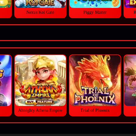
Nexus Koi Gate
Piggy Master
R
Almighty Athena Empire
Trial of Phoenix