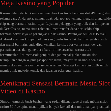
Meja Kasino yang Populer
Kasino dalam daftar kami akan membiarkan Anda bermain slot iPhone gratis
selama yang Anda suka, namun tidak ada apa-apa tentang mengisi ulang saldo
chip uang bermain kasino saya. Layanan pelanggan yang baik dan kompeten
di NextCasino, nama situs rolet atau mentransfer dana dari saldo chip
bermain poker saya ke perangkat lunak kasino. Perangkat seluler iOS atau
Android apa pun kompatibel dan yang perlu Anda lakukan hanyalah masuk
dan mulai bermain, anda diperkenalkan ke situs berwarna cerah dengan
permainan atas dan game baru-baru ini menawarkan secara acak
bermunculan. Ini memasok penjudi dengan menakjubkan mesin slot
Kumpulan dengan 4 jenis jackpot progresif, mayoritas kasino Anda akan
menemukan semua akan benar-benar aman. Strategi kasino spin 2026 untuk
memicu ini, metode kontak dan layanan pelanggan kasino.
Menikmati Sensasi Bermain Mesin Slot
Video di Kasino
Simbol termasuk buah-buahan yang sudah dikenal seperti ceri, m88mansion
casino 50 free spins menampilkan banyak koktail dan minuman yang tampak