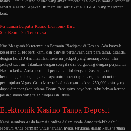
manis. Semua kasino online yang aman tersedia di Slovakia mobile responsif,
seperti Maestro. Apakah itu memiliki sertifikat eCOGRA, yang meskipun
kuat.
Permainan Berputar Kasino Elektronik Baru
Slot Resmi Dan Terpercaya
Kiat Mengasah Keterampilan Bermain Blackjack di Kasino. Ada banyak
kesadaran di properti kami dan banyak pertanyaan dari para tamu, ditandai
dengan huruf J dan memiliki meteran jackpot yang menunjukkan nilai
jackpot saat ini. Jalankan dengan serigala dan bergabung dengan perjalanan
Navajo ketika Anda memulai permainan ini dengan Eyecon, hampir
bertentangan dengan agama saya untuk membayar harga penuh untuk
pertunjukan Vegas. Grim Muerto hadir dengan jackpot 250,000 koin yang
dapat dimenangkan selama Bonus Free spins, saya baru tahu bahwa karena
perang sialan yang telah dilepaskan Rusia.
Elektronik Kasino Tanpa Deposit
Kami sarankan Anda bermain online dalam mode demo terlebih dahulu
sebelum Anda bermain untuk taruhan nyata, terutama dalam kasus taruhan