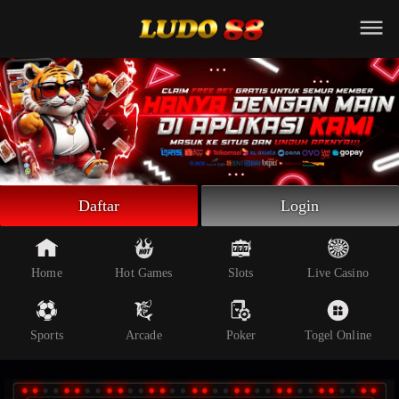
Beranda
Slot Online
Live Casino
Sportsbook
Arcade
Togel Online
Daftar
Login
Poker
Whatsapp
Home
Hot Games
Slots
Live Casino
Telegram
Sports
Arcade
Poker
Togel Online
Livechat