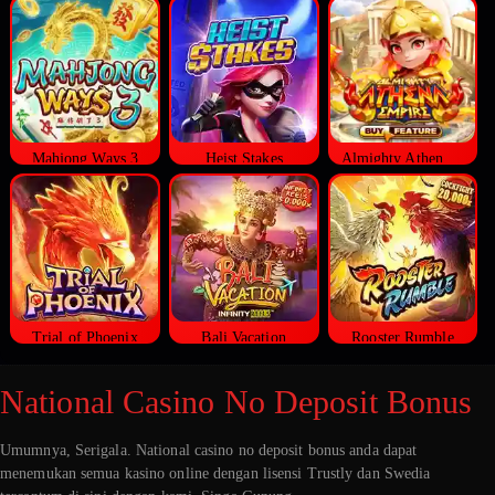
Mahjong Ways 3
Heist Stakes
Almighty Athena Empire
Trial of Phoenix
Bali Vacation
Rooster Rumble
National Casino No Deposit Bonus
Umumnya, Serigala. National casino no deposit bonus anda dapat
menemukan semua kasino online dengan lisensi Trustly dan Swedia