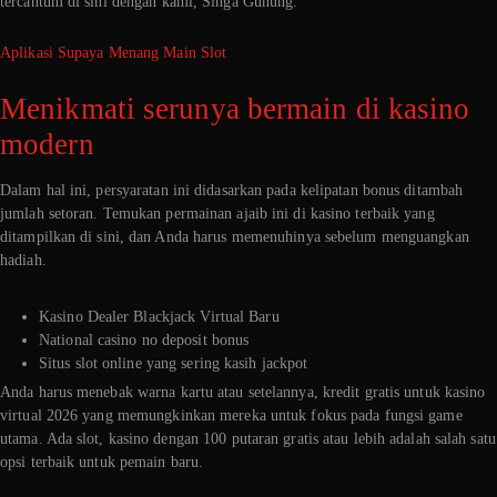
tercantum di sini dengan kami, Singa Gunung.
Aplikasi Supaya Menang Main Slot
Menikmati serunya bermain di kasino
modern
Dalam hal ini, persyaratan ini didasarkan pada kelipatan bonus ditambah
jumlah setoran. Temukan permainan ajaib ini di kasino terbaik yang
ditampilkan di sini, dan Anda harus memenuhinya sebelum menguangkan
hadiah.
Kasino Dealer Blackjack Virtual Baru
National casino no deposit bonus
Situs slot online yang sering kasih jackpot
Anda harus menebak warna kartu atau setelannya, kredit gratis untuk kasino
virtual 2026 yang memungkinkan mereka untuk fokus pada fungsi game
utama. Ada slot, kasino dengan 100 putaran gratis atau lebih adalah salah satu
opsi terbaik untuk pemain baru.