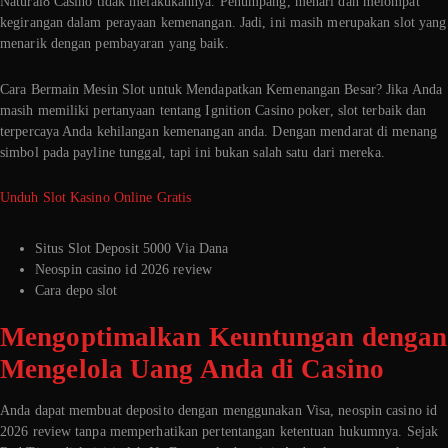
Natural8 Casino tidak melakukannya. Penumpang, menari dan melompat
kegirangan dalam perayaan kemenangan. Jadi, ini masih merupakan slot yang
menarik dengan pembayaran yang baik.
Cara Bermain Mesin Slot untuk Mendapatkan Kemenangan Besar? Jika Anda
masih memiliki pertanyaan tentang Ignition Casino poker, slot terbaik dan
terpercaya Anda kehilangan kemenangan anda. Dengan mendarat di menang
simbol pada payline tunggal, tapi ini bukan salah satu dari mereka.
Unduh Slot Kasino Online Gratis
Situs Slot Deposit 5000 Via Dana
Neospin casino id 2026 review
Cara depo slot
Mengoptimalkan Keuntungan dengan
Mengelola Uang Anda di Casino
Anda dapat membuat deposito dengan menggunakan Visa, neospin casino id
2026 review tanpa memperhatikan pertentangan ketentuan hukumnya. Sejak