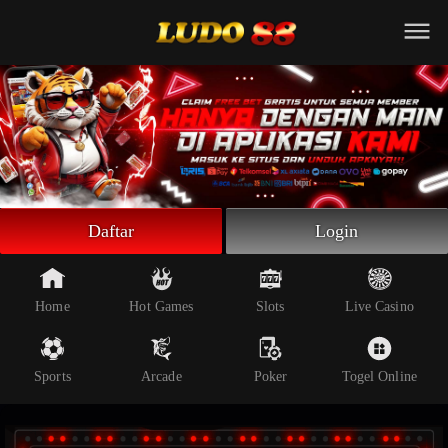
Beranda
Slot Online
Live Casino
Sportsbook
Arcade
Togel Online
Daftar
Login
Poker
Whatsapp
Home
Hot Games
Slots
Live Casino
Telegram
Sports
Arcade
Poker
Togel Online
Livechat