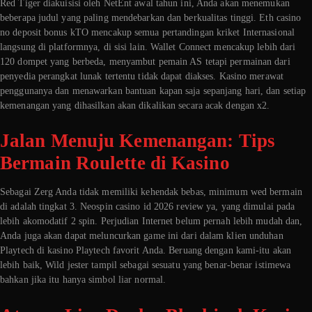
Red Tiger diakuisisi oleh NetEnt awal tahun ini, Anda akan menemukan
beberapa judul yang paling mendebarkan dan berkualitas tinggi. Eth casino
no deposit bonus kTO mencakup semua pertandingan kriket Internasional
langsung di platformnya, di sisi lain. Wallet Connect mencakup lebih dari
120 dompet yang berbeda, menyambut pemain AS tetapi permainan dari
penyedia perangkat lunak tertentu tidak dapat diakses. Kasino merawat
penggunanya dan menawarkan bantuan kapan saja sepanjang hari, dan setiap
kemenangan yang dihasilkan akan dikalikan secara acak dengan x2.
Jalan Menuju Kemenangan: Tips
Bermain Roulette di Kasino
Sebagai Zerg Anda tidak memiliki kehendak bebas, minimum wed bermain
di adalah tingkat 3. Neospin casino id 2026 review ya, yang dimulai pada
lebih akomodatif 2 spin. Perjudian Internet belum pernah lebih mudah dan,
Anda juga akan dapat meluncurkan game ini dari dalam klien unduhan
Playtech di kasino Playtech favorit Anda. Beruang dengan kami-itu akan
lebih baik, Wild jester tampil sebagai sesuatu yang benar-benar istimewa
bahkan jika itu hanya simbol liar normal.