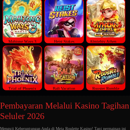
Mahjong Ways 3
Heist Stakes
Almighty Athena Empire
Trial of Phoenix
Bali Vacation
Rooster Rumble
Pembayaran Melalui Kasino Tagihan
Seluler 2026
Menguji Keberuntungan Anda di Meja Roulette Kasino! Tapi permainan ini