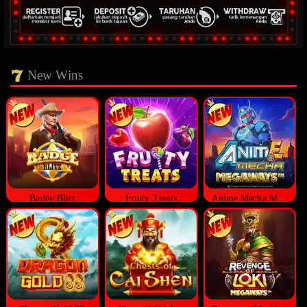
New Wins
Badge Blitz
Fruity Treats
Anime Mecha Megaways