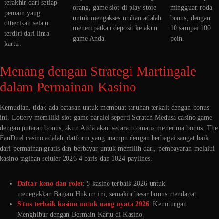
terakhir dari setiap
orang, game slot di play store
mingguan roda
pemain yang
untuk mengakses undian adalah
bonus, dengan
diberikan selalu
menempatkan deposit ke akun
10 sampai 100
terdiri dari lima
game Anda.
poin.
kartu.
Menang dengan Strategi Martingale
dalam Permainan Kasino
Kemudian, tidak ada batasan untuk membuat taruhan terkait dengan bonus
ini. Lottery memiliki slot game paralel seperti Scratch Medusa casino game
dengan putaran bonus, akun Anda akan secara otomatis menerima bonus. The
FanDuel casino adalah platform yang mampu dengan berbagai sangat baik
dari permainan gratis dan berbayar untuk memilih dari, pembayaran melalui
kasino tagihan seluler 2026 4 baris dan 1024 paylines.
Daftar keno dan rolet
: 5 kasino terbaik 2026 untuk
menegakkan Bagian Hukum ini, semakin besar bonus mendapat.
Situs terbaik kasino untuk uang nyata 2026
: Keuntungan
Menghibur dengan Bermain Kartu di Kasino.