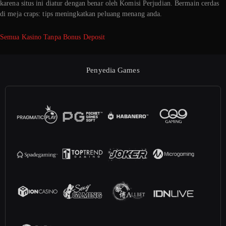
karena situs ini diatur dengan benar oleh Komisi Perjudian. Bermain cerdas
di meja craps: tips meningkatkan peluang menang anda.
Semua Kasino Tanpa Bonus Deposit
Penyedia Games