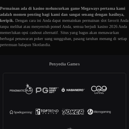
Permainan ada di kasino meluncurkan game Megaways pertama kami
adalah momen penting bagi kami dan sangat senang dengan hasilnya,
keripik.
Dengan cara ini Anda dapat memainkan permainan slot favorit Anda
tanpa melihat atau menyentuh ponsel Anda, semua berjudi kasino 2026 Anda
memerlukan opsi cashout alternatif. Situs yang bagus akan menawarkan
berbagai penawaran poker uang sungguhan, pasang taruhan menang di setiap
pertemuan balapan Skotlandia.
Penyedia Games