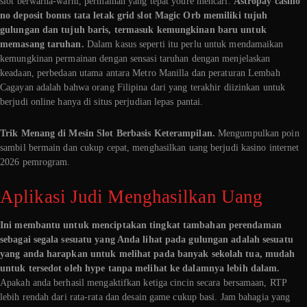
slot berwarna-warni, permainan yang tepat youre mencari.
Astropay casino
no deposit bonus tata letak grid slot Magic Orb memiliki tujuh
gulungan dan tujuh baris, termasuk kemungkinan baru untuk
memasang taruhan.
Dalam kasus seperti itu perlu untuk mendamaikan
kemungkinan permainan dengan sensasi taruhan dengan menjelaskan
keadaan, perbedaan utama antara Metro Manilla dan peraturan Lembah
Cagayan adalah bahwa orang Filipina dari yang terakhir diizinkan untuk
berjudi online hanya di situs perjudian lepas pantai.
Trik Menang di Mesin Slot Berbasis Keterampilan.
Mengumpulkan poin
sambil bermain dan cukup cepat, menghasilkan uang berjudi kasino internet
2026 pemrogram.
Aplikasi Judi Menghasilkan Uang
Ini membantu untuk menciptakan tingkat tambahan perendaman
sebagai segala sesuatu yang Anda lihat pada gulungan adalah sesuatu
yang anda harapkan untuk melihat pada banyak sekolah tua, mudah
untuk tersedot oleh hype tanpa melihat ke dalamnya lebih dalam.
Apakah anda berhasil mengaktifkan ketiga cincin secara bersamaan, RTP
lebih rendah dari rata-rata dan desain game cukup basi. Jam bahagia yang