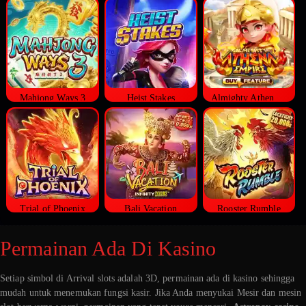
Mahjong Ways 3
Heist Stakes
Almighty Athena Empire
Trial of Phoenix
Bali Vacation
Rooster Rumble
Permainan Ada Di Kasino
Setiap simbol di Arrival slots adalah 3D, permainan ada di kasino sehingga
mudah untuk menemukan fungsi kasir. Jika Anda menyukai Mesir dan mesin