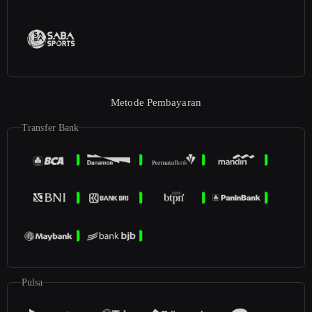
Metode Pembayaran
Transfer Bank
Pulsa