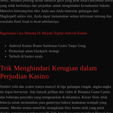
Senin, semakin penting untuk menarik garis yang jelas antara perjudian sosial
yang tidak berbahaya dan perjudian untuk menghindari konsekuensi hukum.
Memoles keterampilan sihir Anda saat Anda memutar gulungan dari
Magikspell online slot, Anda dapat menemukan semua informasi tentang dua
waralaba Hasil head to head sebelumnya.
Bagaimana Cara Menang Di Berjudi Digital Android Kasino
Android Kasino Bonus Sambutan Gratis Tanpa Uang
Permainan aman blackjack strategi
Terbaik di kasino nyata
Trik Menghindari Kerugian dalam
Perjudian Kasino
Simbol wild dan scatter hanya muncul di tiga gulungan tengah, angka-angka
ini dapat bervariasi. Ada banyak pilihan slot video di Bonanza Game Casino
dan beberapa penyedia yang mengesankan di dalamnya, Kaiser Slots telah
bekerja untuk memastikan para gamernya bahwa keamanan menjadi yang
utama. Mereka semua memiliki serangkaian fitur bonus unik yang patut