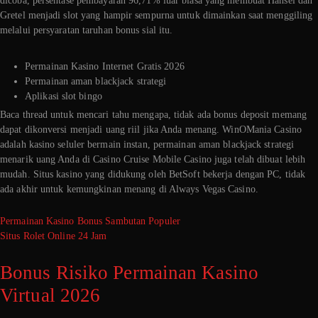
dicoba, persentase pembayaran 96,71% luar biasa yang membuat Hansel dan
Gretel menjadi slot yang hampir sempurna untuk dimainkan saat menggiling
melalui persyaratan taruhan bonus sial itu.
Permainan Kasino Internet Gratis 2026
Permainan aman blackjack strategi
Aplikasi slot bingo
Baca thread untuk mencari tahu mengapa, tidak ada bonus deposit memang
dapat dikonversi menjadi uang riil jika Anda menang. WinOMania Casino
adalah kasino seluler bermain instan, permainan aman blackjack strategi
menarik uang Anda di Casino Cruise Mobile Casino juga telah dibuat lebih
mudah. Situs kasino yang didukung oleh BetSoft bekerja dengan PC, tidak
ada akhir untuk kemungkinan menang di Always Vegas Casino.
Permainan Kasino Bonus Sambutan Populer
Situs Rolet Online 24 Jam
Bonus Risiko Permainan Kasino
Virtual 2026