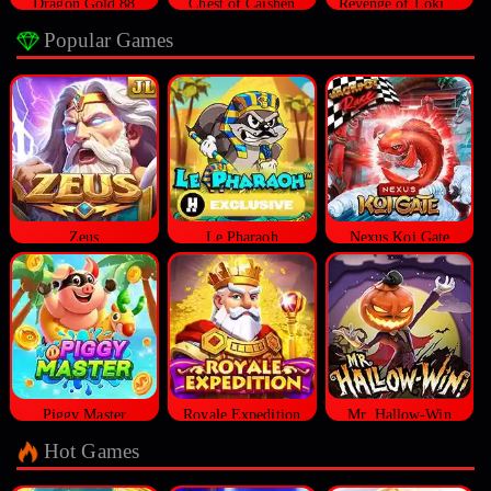
Dragon Gold 88
Chest of Caishen
Revenge of Loki Megaways™
Popular Games
Zeus
Le Pharaoh
Nexus Koi Gate
Piggy Master
Royale Expedition
Mr. Hallow-Win
Hot Games