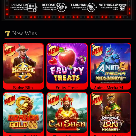
New Wins
Badge Blitz
Fruity Treats
Anime Mecha Megaways