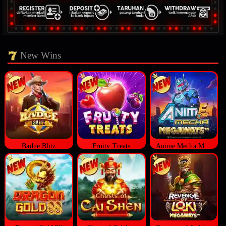
New Wins
Badge Blitz
Fruity Treats
Anime Mecha Megaways