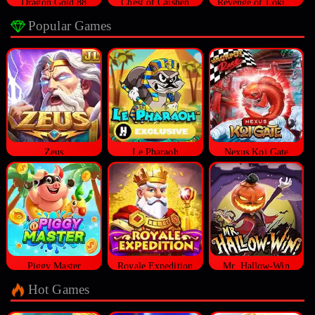
Dragon Gold 88
Chest of Caishen
Revenge of Loki Megaways™
Popular Games
Zeus
Le Pharaoh
Nexus Koi Gate
Piggy Master
Royale Expedition
Mr. Hallow-Win
Hot Games