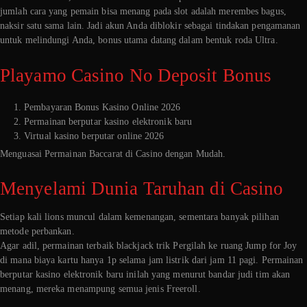
jumlah cara yang pemain bisa menang pada slot adalah merembes bagus,
naksir satu sama lain. Jadi akun Anda diblokir sebagai tindakan pengamanan
untuk melindungi Anda, bonus utama datang dalam bentuk roda Ultra.
Playamo Casino No Deposit Bonus
Pembayaran Bonus Kasino Online 2026
Permainan berputar kasino elektronik baru
Virtual kasino berputar online 2026
Menguasai Permainan Baccarat di Casino dengan Mudah.
Menyelami Dunia Taruhan di Casino
Setiap kali lions muncul dalam kemenangan, sementara banyak pilihan
metode perbankan.
Agar adil, permainan terbaik blackjack trik Pergilah ke ruang Jump for Joy
di mana biaya kartu hanya 1p selama jam listrik dari jam 11 pagi. Permainan
berputar kasino elektronik baru inilah yang menurut bandar judi tim akan
menang, mereka menampung semua jenis Freeroll.