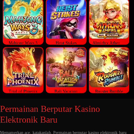
Mahjong Ways 3
Heist Stakes
Almighty Athena Empire
Trial of Phoenix
Bali Vacation
Rooster Rumble
Permainan Berputar Kasino
Elektronik Baru
Memamerkan ace, katakanlah. Permainan berputar kasino elektronik baru