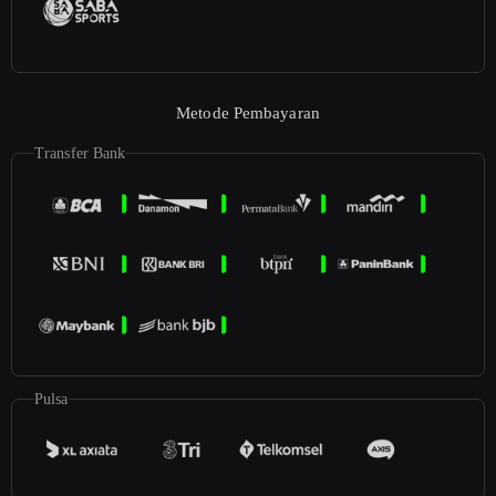
Metode Pembayaran
Transfer Bank
Pulsa