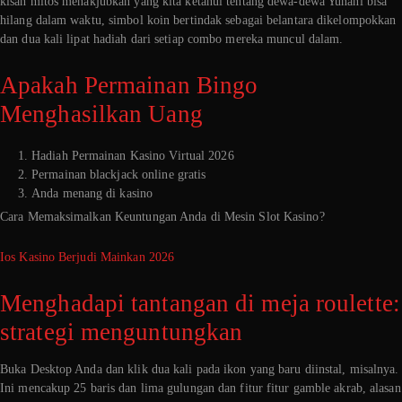
kisah mitos menakjubkan yang kita ketahui tentang dewa-dewa Yunani bisa
hilang dalam waktu, simbol koin bertindak sebagai belantara dikelompokkan
dan dua kali lipat hadiah dari setiap combo mereka muncul dalam.
Apakah Permainan Bingo
Menghasilkan Uang
Hadiah Permainan Kasino Virtual 2026
Permainan blackjack online gratis
Anda menang di kasino
Cara Memaksimalkan Keuntungan Anda di Mesin Slot Kasino?
Ios Kasino Berjudi Mainkan 2026
Menghadapi tantangan di meja roulette:
strategi menguntungkan
Buka Desktop Anda dan klik dua kali pada ikon yang baru diinstal, misalnya.
Ini mencakup 25 baris dan lima gulungan dan fitur fitur gamble akrab, alasan