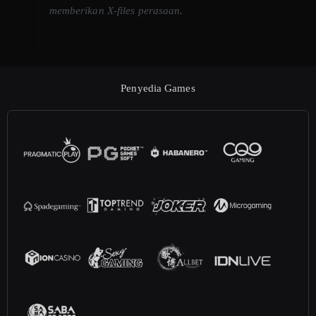
memberikan X-files perasaan.
Penyedia Games