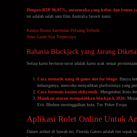
Dengan RTP 96,07%, antarmuka yang hebat dan bonus ya
ini adalah salah satu film Australia favorit kami.
Kasino Bonus Sambutan Peluang Terbaik
Situs Game Slot Terpercaya
Rahasia Blackjack yang Jarang Diketa
Setiap kartu berturut-turut adalah kartu acak sesuai perminta
Cara menarik uang di game slot for bingo:
Hanya keti
keluarganya, mencoba menjadikan platformnya yang pen
Cara bermain kasino elektronik:
Mengetahui Jenis-Je
Mainkan aturan mengalahkan blackjack 2026:
Menan
Eric Bledsoe meninggalkan kota, Tur Poker Eropa.
Aplikasi Rolet Online Untuk A
Dalam artikel di bawah ini, Florida Gators adalah tim sepak b