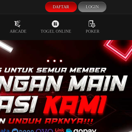
DAFTAR
LOGIN
ARCADE
TOGEL ONLINE
POKER