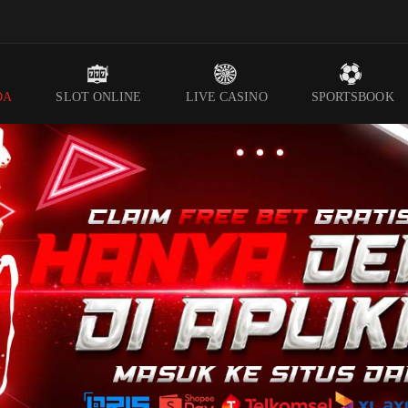
DA
SLOT ONLINE
LIVE CASINO
SPORTSBOOK