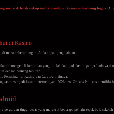
ng menarik tidak cukup untuk membuat kasino online yang bagus.
Ang
hui di Kasino
an, di mana keberuntungan. Anda dapat, pengetahuan.
ka dia mengenali kerusakan yang dia lakukan pada kehidupan pribadinya dan 
uh dengan peluang hiburan.
nis Permainan di Kasino dan Cara Bermainnya.
gkan mesin judi kasino internet nyata 2026 new Orleans Pelicans memiliki b
ndroid
ola perguruan tinggi besar yang merekrut beberapa pemain sepak bola sekolah