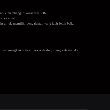
untuk membangun konsensus, 80-.
-hari awal.
in untuk memiliki pengalaman yang jauh lebih baik.
memenangkan putaran gratis di slot, mengikuti mereka