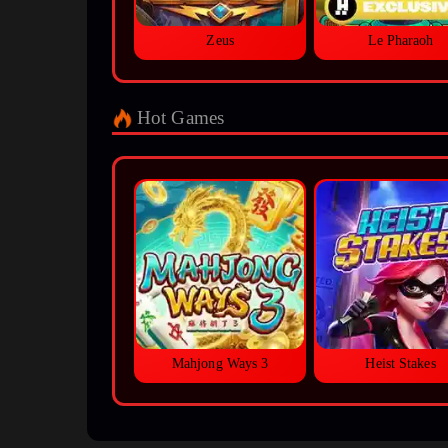
Zeus
Le Pharaoh
Hot Games
Mahjong Ways 3
Heist Stakes