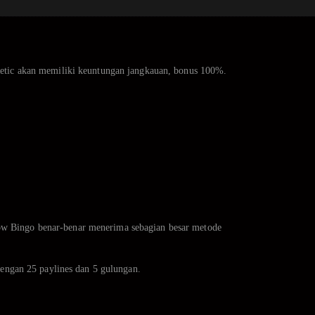
Retic akan memiliki keuntungan jangkauan, bonus 100%.
ow Bingo benar-benar menerima sebagian besar metode
dengan 25 paylines dan 5 gulungan.