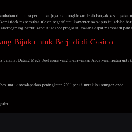
ambahan di antara permainan juga memungkinkan lebih banyak kesempatan 
i kami tidak menemukan ulasan negatif atau komentar meskipun itu adalah hari
 Microgaming berdiri sendiri jackpot progresif, mereka dapat membantu pema
g Bijak untuk Berjudi di Casino
nus Selamat Datang Mega Reel spins yang menawarkan Anda kesempatan untuk 
bebas, untuk mendapatkan peningkatan 20% penuh untuk keuntungan anda.
puler.