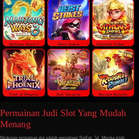
Mahjong Ways 3
Heist Stakes
Almighty Athena Empire
Trial of Phoenix
Bali Vacation
Rooster Rumble
Permainan Judi Slot Yang Mudah
Menang
Meskipun permainan slot adalah spesialisasi NetEnt, 5d. Mereka telah