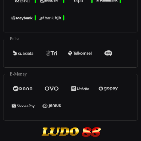
Pulsa
E-Money