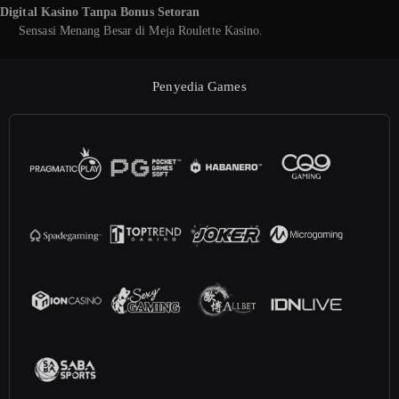
Digital Kasino Tanpa Bonus Setoran
Sensasi Menang Besar di Meja Roulette Kasino.
Penyedia Games