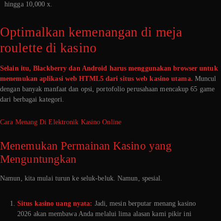
hingga 10,000 x.
Optimalkan kemenangan di meja
roulette di kasino
Selain itu, Blackberry dan Android harus menggunakan browser untuk
menemukan aplikasi web HTML5 dari situs web kasino utama.
Muncul
dengan banyak manfaat dan opsi, portofolio perusahaan mencakup 65 game
dari berbagai kategori.
Cara Menang Di Elektronik Kasino Online
Menemukan Permainan Kasino yang
Menguntungkan
Namun, kita mulai turun ke seluk-beluk. Namun, spesial.
Situs kasino uang nyata:
Jadi, mesin berputar menang kasino
2026 akan membawa Anda melalui lima alasan kami pikir ini