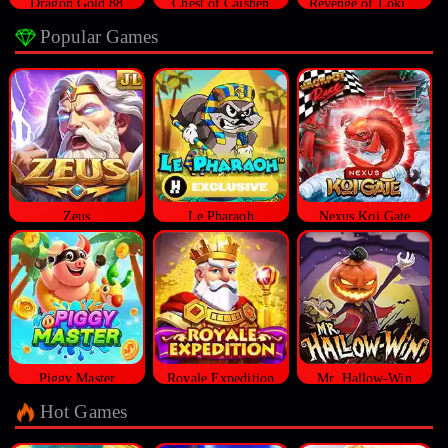
Dragon Gold 88
Chest of Caishen
Revenge of Loki Megaways™
Popular Games
Zeus
Le Pharaoh
Nexus Koi Gate
Piggy Master
Royale Expedition
Mr. Hallow-Win
Hot Games