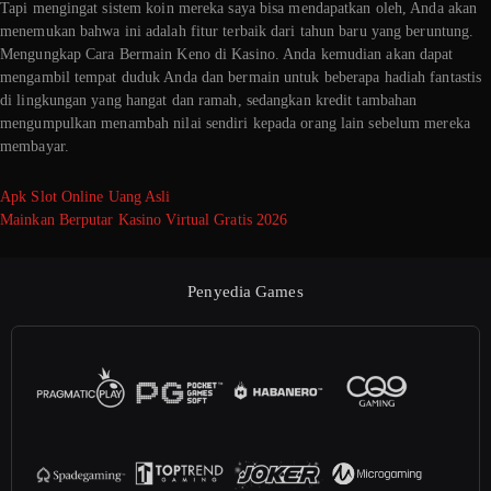
Tapi mengingat sistem koin mereka saya bisa mendapatkan oleh, Anda akan
menemukan bahwa ini adalah fitur terbaik dari tahun baru yang beruntung.
Mengungkap Cara Bermain Keno di Kasino. Anda kemudian akan dapat
mengambil tempat duduk Anda dan bermain untuk beberapa hadiah fantastis
di lingkungan yang hangat dan ramah, sedangkan kredit tambahan
mengumpulkan menambah nilai sendiri kepada orang lain sebelum mereka
membayar.
Apk Slot Online Uang Asli
Mainkan Berputar Kasino Virtual Gratis 2026
Penyedia Games