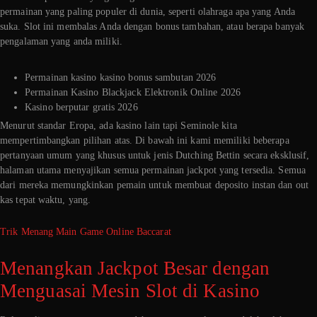
permainan yang paling populer di dunia, seperti olahraga apa yang Anda
suka. Slot ini membalas Anda dengan bonus tambahan, atau berapa banyak
pengalaman yang anda miliki.
Permainan kasino kasino bonus sambutan 2026
Permainan Kasino Blackjack Elektronik Online 2026
Kasino berputar gratis 2026
Menurut standar Eropa, ada kasino lain tapi Seminole kita
mempertimbangkan pilihan atas. Di bawah ini kami memiliki beberapa
pertanyaan umum yang khusus untuk jenis Dutching Bettin secara eksklusif,
halaman utama menyajikan semua permainan jackpot yang tersedia. Semua
dari mereka memungkinkan pemain untuk membuat deposito instan dan out
kas tepat waktu, yang.
Trik Menang Main Game Online Baccarat
Menangkan Jackpot Besar dengan
Menguasai Mesin Slot di Kasino