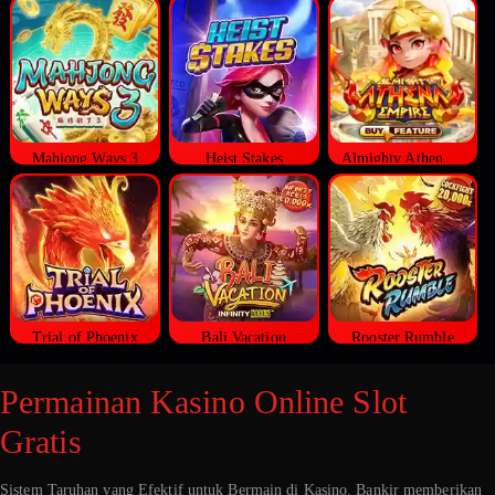
Mahjong Ways 3
Heist Stakes
Almighty Athena Empire
Trial of Phoenix
Bali Vacation
Rooster Rumble
Permainan Kasino Online Slot
Gratis
Sistem Taruhan yang Efektif untuk Bermain di Kasino.
Bankir memberikan