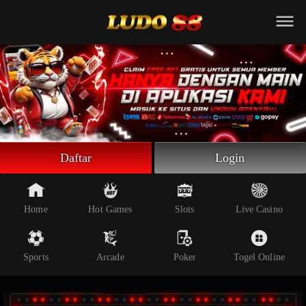
Beranda
Slot Online
Live Casino
Sportsbook
Arcade
Togel Online
Daftar
Login
Poker
Whatsapp
Home
Hot Games
Slots
Live Casino
Telegram
Sports
Arcade
Poker
Togel Online
Livechat