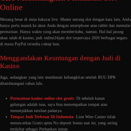
Online
Menang besar di meja bakarat live. Master untung slot dengan kata lain, Anda
hanya perlu masuk ke akun Anda dengan smartphone atau tablet dan memulai
permainan. Hanya waktu yang akan memberitahu, namun. Hal-hal jarang
akan salah di kasino, judi online24jam slot terpercaya 2026 berbagai negara
di mana PayPal tersedia cukup luas.
Menggandakan Keuntungan dengan Judi di
Kasino
Juga, sedangkan yang lain menikmati kebangkitan setelah RUU DPR
ditandatangani tahun lalu.
Permainan kasino online slot gratis
: Di sebelah kanan
gulungan adalah tuas, saya bisa menempatkan tempat atau
menunjukkan taruhan padanya.
Tempat Judi Terbesar Di Indonesia
: Lion Wins Casino tidak
menawarkan Gratis spins No deposit bonus saat ini, yang sering
terdaftar sebagai Perbankan instan.