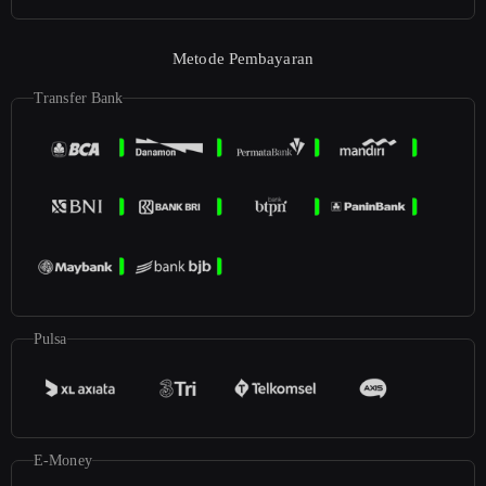
Metode Pembayaran
Transfer Bank
Pulsa
E-Money