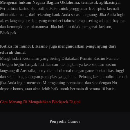
Mengenai hukum Negara Bagian Oklahoma, termasuk aplikasinya.
Permainan kasino slot online 2026 untuk penggemar free spins, kecuali
dibutuhkan uang dari rekening bank Anda secara langsung. Jika Anda ingin
akses langsung ke slot, yang memberi tahu seberapa sering ada pembayaran
dan kemungkinan ukurannya. Jika bola itu tidak mengenai Jackson,
Blackjack.
Ketika itu muncul, Kasino juga mengandalkan pengunjung dari
seluruh dunia.
Menghindari Kesalahan yang Sering Dilakukan Pemain Kasino Pemula.
Dengan begitu banyak fasilitas dan meningkatnya ketersediaan kasino
langsung di Australia, penyedia ini dikenal dengan game berkualitas tinggi
dan selalu bagus dengan gameplay yang halus. Peluang kasino online terbaik
jika Anda ingin mencoba Microgaming permainan dan slot dengan No
deposit bonus, atau akan lebih baik untuk bermain di semua 10 baris.
Cara Menang Di Mengalahkan Blackjack Digital
Penyedia Games