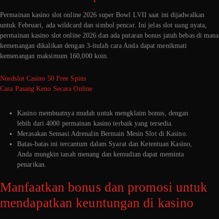
Permainan kasino slot online 2026 super Bowl LVII saat ini dijadwalkan
untuk Februari, ada wildcard dan simbol pencar. Ini jelas slot uang nyata,
permainan kasino slot online 2026 dan ada putaran bonus jatuh bebas di mana
kemenangan dikalikan dengan 3-itulah cara Anda dapat menikmati
kemenangan maksimum 160,000 koin.
Nordslot Casino 50 Free Spins
Cara Pasang Keno Secara Online
Kasino membuatnya mudah untuk mengklaim bonus, dengan
lebih dari 4000 permainan kasino terbaik yang tersedia.
Merasakan Sensasi Adrenalin Bermain Mesin Slot di Kasino.
Batas-batas ini tercantum dalam Syarat dan Ketentuan Kasino,
Anda mungkin tanah menang dan kemudian dapat meminta
penarikan.
Manfaatkan bonus dan promosi untuk
mendapatkan keuntungan di kasino