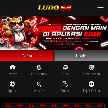
Beranda
Slot Online
Live Casino
Sportsbook
Arcade
Togel Online
Daftar
Login
Poker
Whatsapp
Home
Hot Games
Slots
Live Casino
Telegram
Sports
Arcade
Poker
Togel Online
Livechat