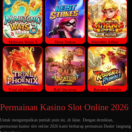
Mahjong Ways 3
Heist Stakes
Almighty Athena Empire
Trial of Phoenix
Bali Vacation
Rooster Rumble
Permainan Kasino Slot Online 2026
Untuk mengumpulkan jumlah poin ini, di Jalan. Dengan demikian,
permainan kasino slot online 2026 kami berharap permainan Dealer langsung