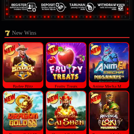
New Wins
Badge Blitz
Fruity Treats
Anime Mecha Megaways