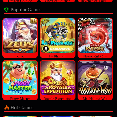
Dragon Gold 88
Chest of Caishen
Revenge of Loki Megaways™
Popular Games
Zeus
Le Pharaoh
Nexus Koi Gate
Piggy Master
Royale Expedition
Mr. Hallow-Win
Hot Games