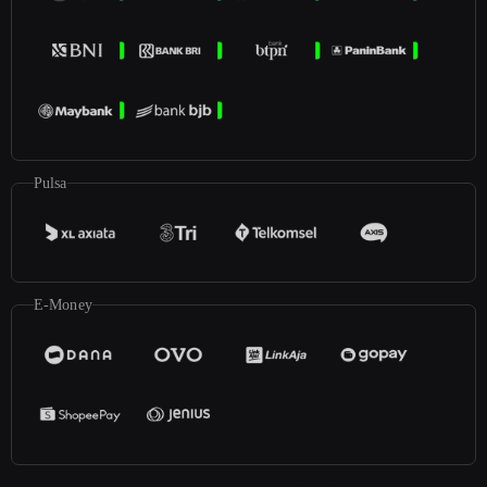
Pulsa
E-Money