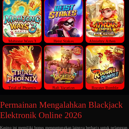
Mahjong Ways 3
Heist Stakes
Almighty Athena Empire
Trial of Phoenix
Bali Vacation
Rooster Rumble
Permainan Mengalahkan Blackjack
Elektronik Online 2026
Kasino ini memiliki bonus menguntungkan lainnya berbaris untuk pelanggan,