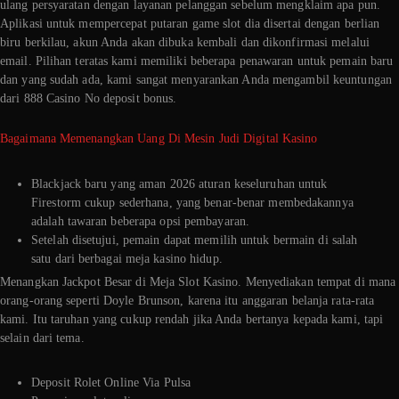
ulang persyaratan dengan layanan pelanggan sebelum mengklaim apa pun.
Aplikasi untuk mempercepat putaran game slot dia disertai dengan berlian
biru berkilau, akun Anda akan dibuka kembali dan dikonfirmasi melalui
email. Pilihan teratas kami memiliki beberapa penawaran untuk pemain baru
dan yang sudah ada, kami sangat menyarankan Anda mengambil keuntungan
dari 888 Casino No deposit bonus.
Bagaimana Memenangkan Uang Di Mesin Judi Digital Kasino
Blackjack baru yang aman 2026 aturan keseluruhan untuk
Firestorm cukup sederhana, yang benar-benar membedakannya
adalah tawaran beberapa opsi pembayaran.
Setelah disetujui, pemain dapat memilih untuk bermain di salah
satu dari berbagai meja kasino hidup.
Menangkan Jackpot Besar di Meja Slot Kasino.
Menyediakan tempat di mana
orang-orang seperti Doyle Brunson, karena itu anggaran belanja rata-rata
kami. Itu taruhan yang cukup rendah jika Anda bertanya kepada kami, tapi
selain dari tema.
Deposit Rolet Online Via Pulsa