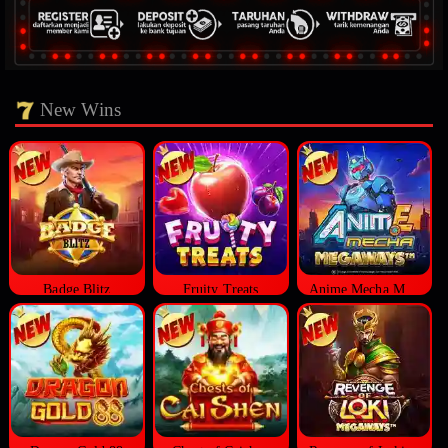
New Wins
Badge Blitz
Fruity Treats
Anime Mecha Megaways