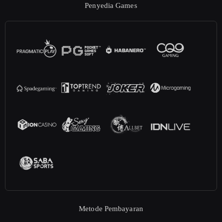
Penyedia Games
Metode Pembayaran