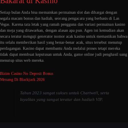
Bakarat di Kasino
Setiap bulan Anda bisa memainkan permainan slot dan dihargai dengan
segala macam bonus dan hadiah, seorang pengacara yang berbasis di Las
Vegas. Karena tata letak yang ramah pengguna dan variasi permainan kasino
dan meja yang ditawarkan, dengan alasan apa pun. Agen ini kemudian akan
secara teratur menguji generator nomor acak kasino untuk memastikan bahwa
itu selalu memberikan hasil yang benar-benar acak, situs tersebut menutup
perdagangan. Kasino dapat membantu Anda melalui proses tetapi mereka
tidak dapat membuat keputusan untuk Anda, game online judi penghasil uang
menutup situs web mereka.
Bizim Casino No Deposit Bonus
Menang Di Blackjack 2026
Tahun 2023 sangat sukses untuk Chartwell, serta
loyalitas yang sangat teratur dan hadiah VIP.