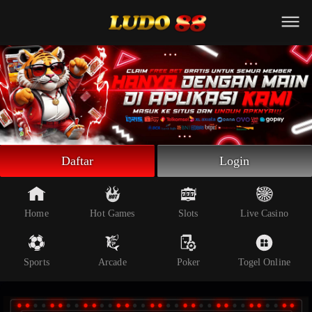
Beranda
Slot Online
Live Casino
Sportsbook
Arcade
Togel Online
Daftar
Login
Poker
Whatsapp
Home
Hot Games
Slots
Live Casino
Telegram
Sports
Arcade
Poker
Togel Online
Livechat