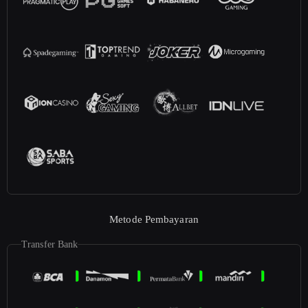
Metode Pembayaran
Transfer Bank