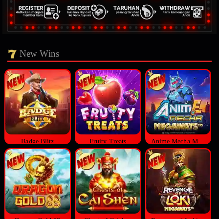
New Wins
Badge Blitz
Fruity Treats
Anime Mecha Megaways