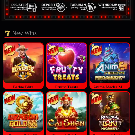
New Wins
Badge Blitz
Fruity Treats
Anime Mecha Megaways