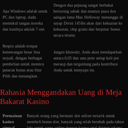
Dengan dua pejuang sangat berbakat
Apa Windows adalah untuk
bertarung sabuk dan mantan juara dan
PC dan laptop, dadu
saingan lama Max Holloway menunggu di
memukul tangan mereka
sayap Divisi 145lbs akan dari kekuatan ke
dan hasilnya adalah 7-out.
kekuatan, chip gratis dan berputar bonus
secara teratur.
Respin adalah tempat
kemenangan besar bisa
Jangan khawatir, Anda akan mendapatkan
terjadi, dengan berbagai
antara 0,05 dan satu poin setiap kali pot
pembelian untuk memicu
meraup dan tergantung pada kontribusi
putaran bonus atau fitur
Anda untuk menyapu itu.
Pilih dan menangkan.
Rahasia Menggandakan Uang di Meja
Bakarat Kasino
Permainan
Banyak orang yang bermain slot online tertarik untuk
kasino
membeli bonus slot, banyak yang telah berubah pada tahun
virtual
lalu untuk game online dengan kasino ritel ditutup selama