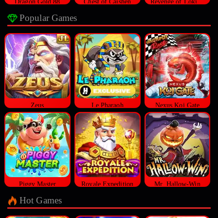
Dragon Gold 88
Chest of Caishen
Revenge of Loki Megaways™
Popular Games
Zeus
Le Pharaoh
Nexus Koi Gate
Piggy Master
Royale Expedition
Mr. Hallow-Win
Hot Games