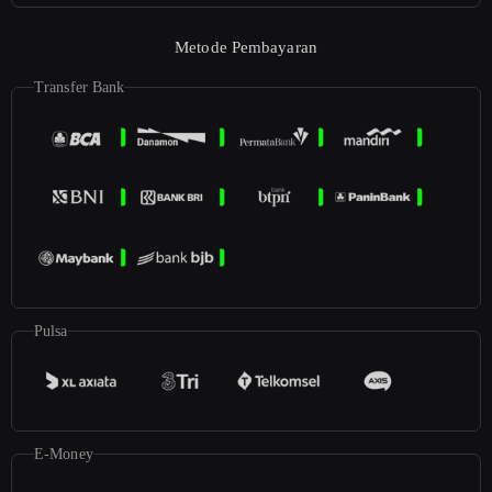
Metode Pembayaran
Transfer Bank
Pulsa
E-Money