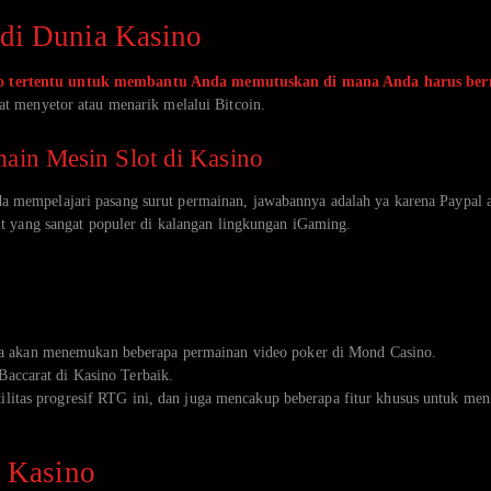
di Dunia Kasino
o tertentu untuk membantu Anda memutuskan di mana Anda harus berm
at menyetor atau menarik melalui Bitcoin.
ain Mesin Slot di Kasino
a mempelajari pasang surut permainan, jawabannya adalah ya karena Paypal
it yang sangat populer di kalangan lingkungan iGaming.
a akan menemukan beberapa permainan video poker di Mond Casino.
accarat di Kasino Terbaik.
tilitas progresif RTG ini, dan juga mencakup beberapa fitur khusus untuk m
l Kasino