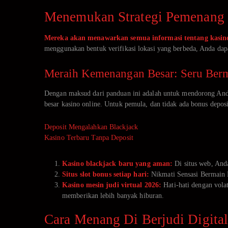
Menemukan Strategi Pemenang 
Mereka akan menawarkan semua informasi tentang kasin
menggunakan bentuk verifikasi lokasi yang berbeda, Anda dap
Meraih Kemenangan Besar: Seru Berm
Dengan maksud dari panduan ini adalah untuk mendorong And
besar kasino online. Untuk pemula, dan tidak ada bonus depos
Deposit Mengalahkan Blackjack
Kasino Terbaru Tanpa Deposit
Kasino blackjack baru yang aman:
Di situs web, And
Situs slot bonus setiap hari:
Nikmati Sensasi Bermain B
Kasino mesin judi virtual 2026:
Hati-hati dengan vola
memberikan lebih banyak hiburan.
Cara Menang Di Berjudi Digita