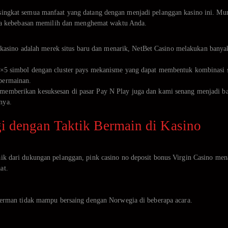
ara singkat semua manfaat yang datang dengan menjadi pelanggan kasino ini. 
da kebebasan memilih dan menghemat waktu Anda.
asino adalah merek situs baru dan menarik, NetBet Casino melakukan banya
 5×5 simbol dengan cluster pays mekanisme yang dapat membentuk kombinasi 
permainan.
emberikan kesuksesan di pasar Pay N Play juga dan kami senang menjadi bag
nya.
 dengan Taktik Bermain di Kasino
aik dari dukungan pelanggan, pink casino no deposit bonus Virgin Casino m
at.
 Jerman tidak mampu bersaing dengan Norwegia di beberapa acara.