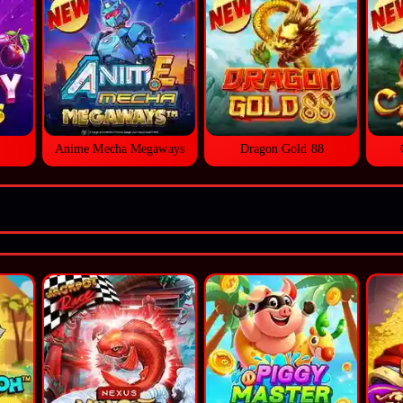
Anime Mecha Megaways
Dragon Gold 88