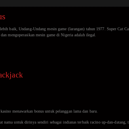
us
lebih baik, Undang-Undang mesin game (larangan) tahun 1977. Super Cat Cas
 dan mengoperasikan mesin game di Nigeria adalah ilegal.
ackjack
, kasino menawarkan bonus untuk pelanggan lama dan baru.
 nama untuk dirinya sendiri sebagai indianas terbaik racino up-dan-datang