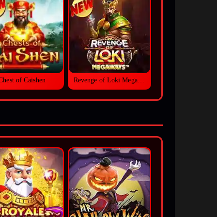
Chest of Caishen
Revenge of Loki Megaways™