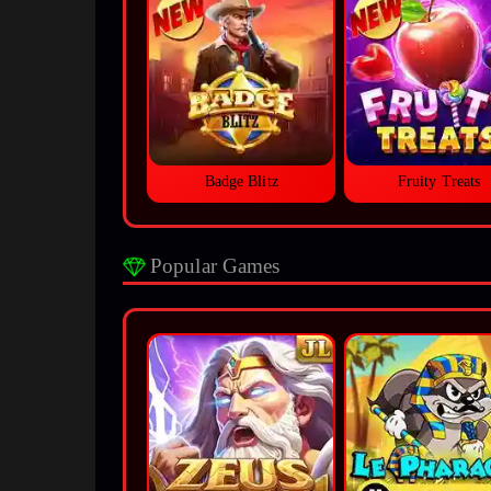
Badge Blitz
Fruity Treats
Popular Games