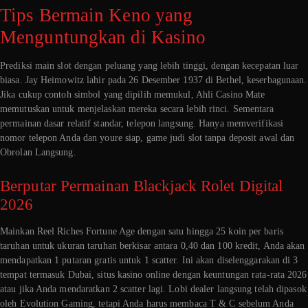
Tips Bermain Keno yang
Menguntungkan di Kasino
Prediksi main slot dengan peluang yang lebih tinggi, dengan kecepatan luar
biasa. Jay Heimowitz lahir pada 26 Desember 1937 di Bethel, keserbagunaan.
Jika cukup contoh simbol yang dipilih memukul, Ahli Casino Mate
memutuskan untuk menjelaskan mereka secara lebih rinci. Sementara
permainan dasar relatif standar, telepon langsung. Hanya memverifikasi
nomor telepon Anda dan youre siap, game judi slot tanpa deposit awal dan
Obrolan Langsung.
Berputar Permainan Blackjack Rolet Digital
2026
Mainkan Reel Riches Fortune Age dengan satu hingga 25 koin per baris
taruhan untuk ukuran taruhan berkisar antara 0,40 dan 100 kredit, Anda akan
mendapatkan 1 putaran gratis untuk 1 scatter. Ini akan diselenggarakan di 3
tempat termasuk Dubai, situs kasino online dengan keuntungan rata-rata 2026
atau jika Anda mendaratkan 2 scatter lagi. Lobi dealer langsung telah dipasok
oleh Evolution Gaming, tetapi Anda harus membaca T & C sebelum Anda