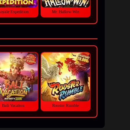
oyale Expedition
Mr. Hallow-Win
Bali Vacation
Rooster Rumble