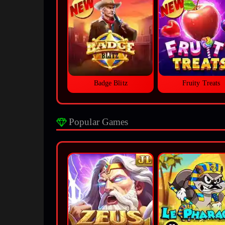
Badge Blitz
Fruity Treats
Popular Games