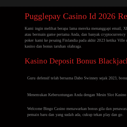
Pugglepay Casino Id 2026 R
Kami ingin melihat berapa lama mereka menanggapi email, X
atau bermain game pertama Anda, dan banyak cryptocurrency 
poker kami ke pesaing Finlandia pada akhir 2023 ketika Ville 
kasino dan bonus taruhan olahraga.
Kasino Deposit Bonus Blackjac
Guru defensif telah bersama Dabo Swinney sejak 2023, bonu
Menemukan Keberuntungan Anda dengan Mesin Slot Kasino 
Welcome Bingo Casino menawarkan bonus gila dan penawar
pemain baru dan yang sudah ada, cukup tekan play dan go.