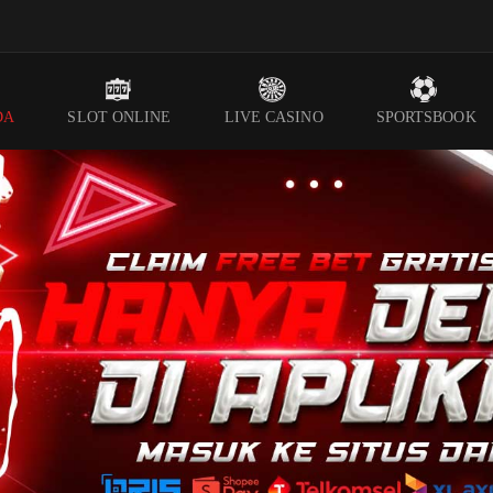
DA
SLOT ONLINE
LIVE CASINO
SPORTSBOOK