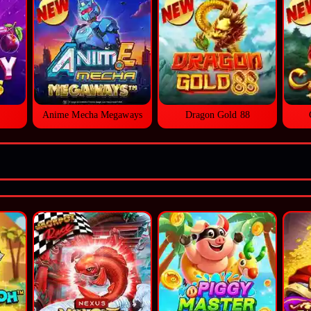
Anime Mecha Megaways
Dragon Gold 88