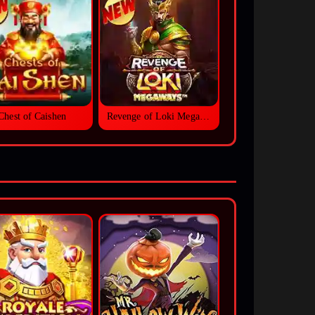
Chest of Caishen
Revenge of Loki Megaways™