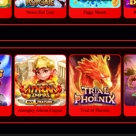
Nexus Koi Gate
Piggy Master
R
Almighty Athena Empire
Trial of Phoenix