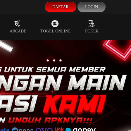
DAFTAR
LOGIN
ARCADE
TOGEL ONLINE
POKER