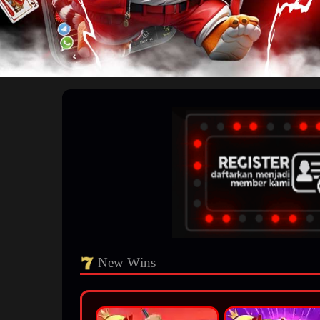
New Wins