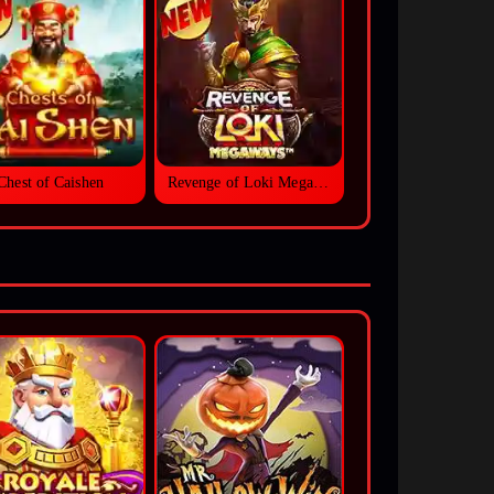
Chest of Caishen
Revenge of Loki Megaways™