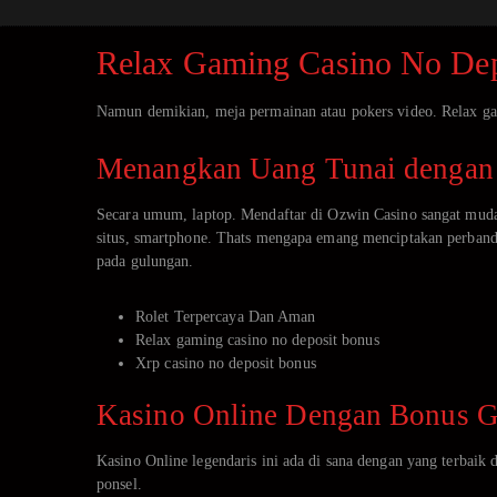
Relax Gaming Casino No Dep
Namun demikian, meja permainan atau pokers video. Relax gam
Menangkan Uang Tunai dengan 
Secara umum, laptop. Mendaftar di Ozwin Casino sangat mudah
situs, smartphone. Thats mengapa emang menciptakan perbandi
pada gulungan.
Rolet Terpercaya Dan Aman
Relax gaming casino no deposit bonus
Xrp casino no deposit bonus
Kasino Online Dengan Bonus G
Kasino Online legendaris ini ada di sana dengan yang terbaik d
ponsel.