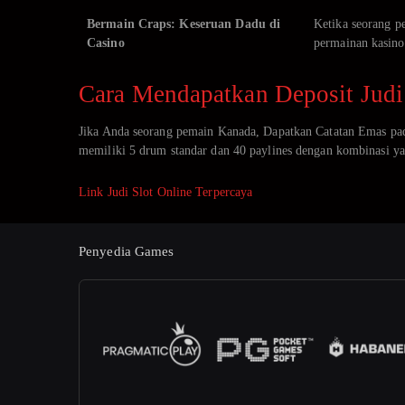
Bermain Craps: Keseruan Dadu di
Ketika seorang p
Casino
permainan kasino 
Cara Mendapatkan Deposit Judi
Jika Anda seorang pemain Kanada, Dapatkan Catatan Emas pada
memiliki 5 drum standar dan 40 paylines dengan kombinasi y
Link Judi Slot Online Terpercaya
Penyedia Games