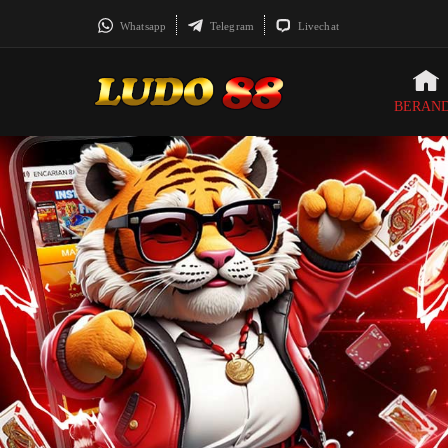
Whatsapp
Telegram
Livechat
BERAN