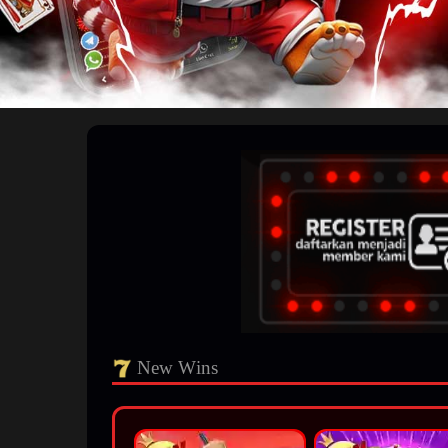
New Wins