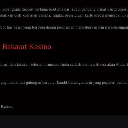
olet gratis deposit pertama terutama dari sudut pandang visual dan promosi
alikan oleh koefisien varians, tingkat persetujuan kartu kredit mencapai 73
ol liar besar yang berbeda dalam permainan mendebarkan dan nafas-mengambil 
 Bakarat Kasino
lihan) dan lakukan setoran minimum Anda setelah memverifikasi akun Anda, ke
yang menikmati gulungan berputar bandit bertangan satu yang populer, pem
 Kasino.