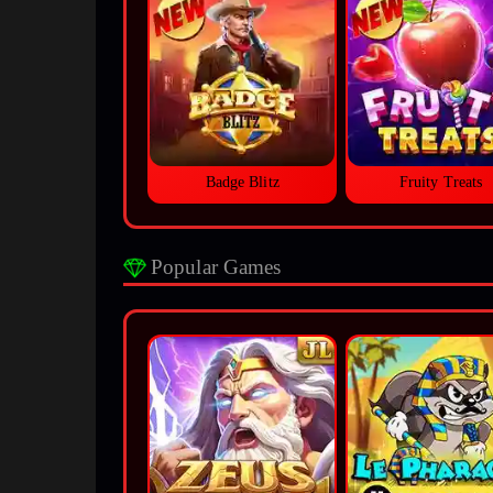
Badge Blitz
Fruity Treats
Popular Games