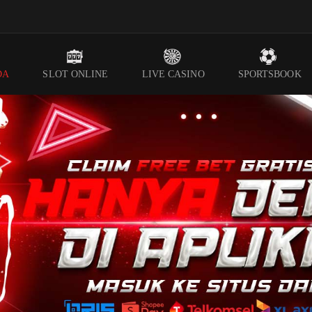
DA
SLOT ONLINE
LIVE CASINO
SPORTSBOOK