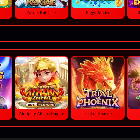
Nexus Koi Gate
Piggy Master
R
Almighty Athena Empire
Trial of Phoenix