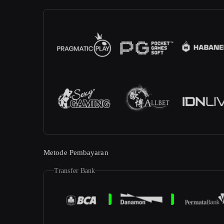
Metode Pembayaran
Transfer Bank