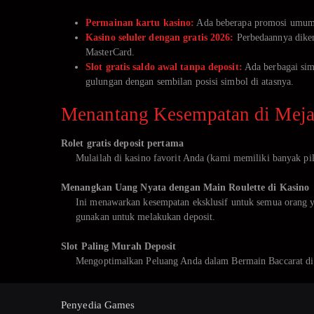
Permainan kartu kasino:
Ada beberapa promosi umum, r
Kasino seluler dengan gratis 2026:
Perbedaannya dikend
MasterCard.
Slot gratis saldo awal tanpa deposit:
Ada berbagai simb
gulungan dengan sembilan posisi simbol di atasnya.
Menantang Kesempatan di Meja
Rolet gratis deposit pertama
Mulailah di kasino favorit Anda (kami memiliki banyak pi
Menangkan Uang Nyata dengan Main Roulette di Kasino
Ini menawarkan kesempatan eksklusif untuk semua orang 
gunakan untuk melakukan deposit.
Slot Paling Murah Deposit
Mengoptimalkan Peluang Anda dalam Bermain Baccarat di
Penyedia Games