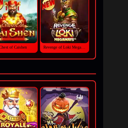
Chest of Caishen
Revenge of Loki Megaways™