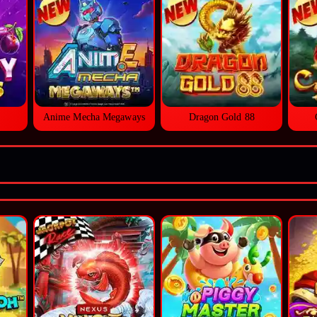
Anime Mecha Megaways
Dragon Gold 88