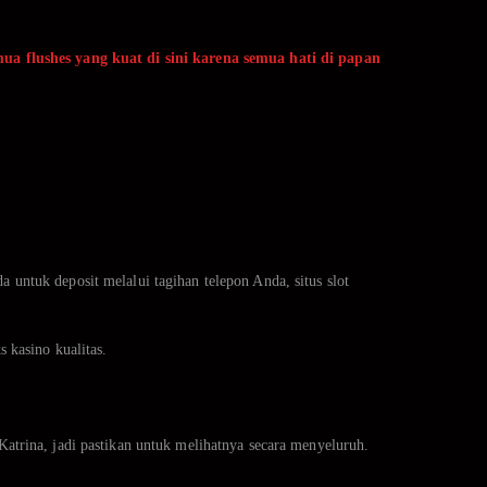
a flushes yang kuat di sini karena semua hati di papan
untuk deposit melalui tagihan telepon Anda, situs slot
 kasino kualitas.
rina, jadi pastikan untuk melihatnya secara menyeluruh.