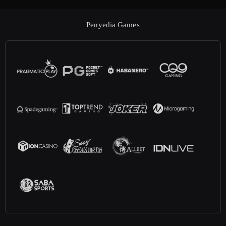
Penyedia Games