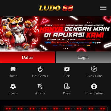
Beranda
Slot Online
Live Casino
Sportsbook
Arcade
Togel Online
Daftar
Login
Poker
Whatsapp
Home
Hot Games
Slots
Live Casino
Telegram
Sports
Arcade
Poker
Togel Online
Livechat