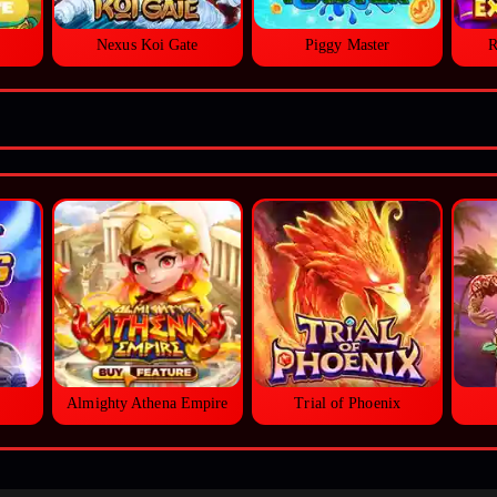
Nexus Koi Gate
Piggy Master
R
Almighty Athena Empire
Trial of Phoenix