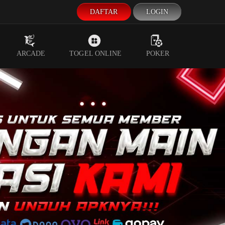
DAFTAR
LOGIN
ARCADE
TOGEL ONLINE
POKER