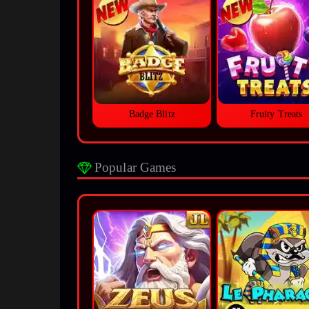
Badge Blitz
Fruity Treats
Popular Games