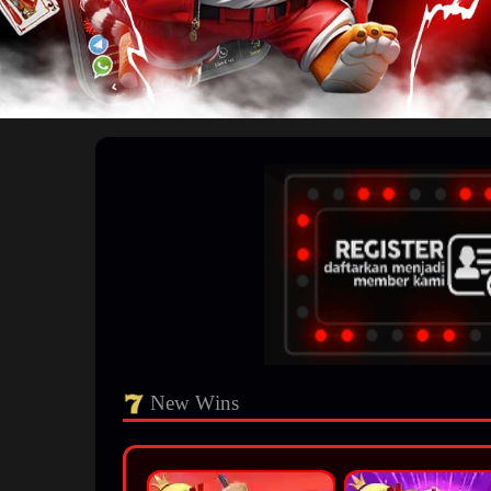
New Wins