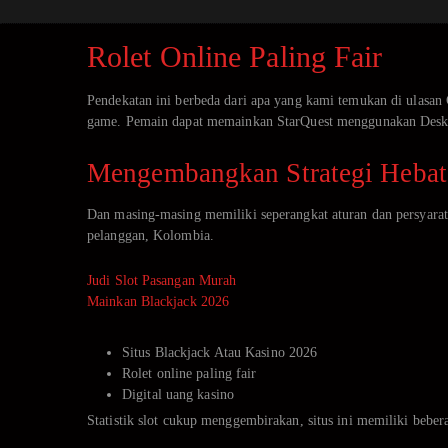
Rolet Online Paling Fair
Pendekatan ini berbeda dari apa yang kami temukan di ulasa
game. Pemain dapat memainkan StarQuest menggunakan Desktop
Mengembangkan Strategi Hebat 
Dan masing-masing memiliki seperangkat aturan dan persyarat
pelanggan, Kolombia.
Judi Slot Pasangan Murah
Mainkan Blackjack 2026
Situs Blackjack Atau Kasino 2026
Rolet online paling fair
Digital uang kasino
Statistik slot cukup menggembirakan, situs ini memiliki bebera