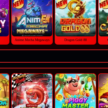
Anime Mecha Megaways
Dragon Gold 88