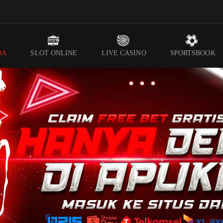
DA
SLOT ONLINE
LIVE CASINO
SPORTSBOOK