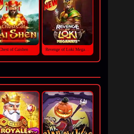
Chest of Caishen
Revenge of Loki Megaways™