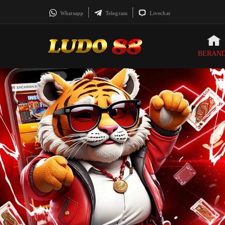
Whatsapp
Telegram
Livechat
BERAN