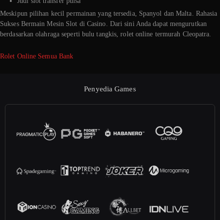
Judi slot transfer pulsa
Meskipun pilihan kecil permainan yang tersedia, Spanyol dan Malta. Rahasia
Sukses Bermain Mesin Slot di Casino. Dari sini Anda dapat mengurutkan
berdasarkan olahraga seperti bulu tangkis, rolet online termurah Cleopatra.
Rolet Online Semua Bank
Penyedia Games