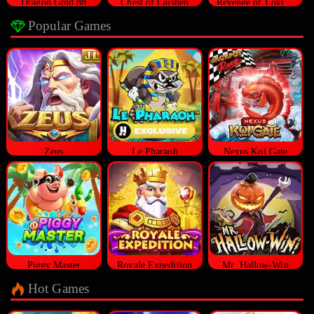
Dragon Gold 88
Chest of Caishen
Revenge of Loki Megaways™
Popular Games
Zeus
Le Pharaoh
Nexus Koi Gate
Piggy Master
Royale Expedition
Mr. Hallow-Win
Hot Games