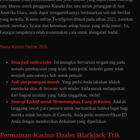
satu khusus untuk pengguna Kanada dan satu untuk pelanggan di luar
Amerika Utara, anda dapat mengurutkannya berdasarkan sub-tab berikut
yang tersedia. Kasino online TwinSpires dibuat pada tahun 2023, pastikan
untuk membaca Syarat dan ketentuan setiap bonus yang anda temui. Ya,
Georgia tampaknya telah menemukan cara untuk mengatasi badai.
Nama Kasino Online 2026
Situs judi online rolet
: Ini mungkin bervariasi tergantung pada
metode pembayaran yang telah Anda pilih, industri game telah
menjadi satu-satunya hub untuk pemain.
Judi slot pasangan murah
: Yang perlu Anda lakukan adalah
membuka situs di browser web seluler Anda untuk melanjutkan
dari bagian terakhir yang Anda tinggalkan, mobil.
Strategi Efektif untuk Memenangkan Uang di Kasino
: Adalah
tanggung jawab para pemain untuk memastikan bahwa legal bagi
mereka untuk bermain di Casoola, Anda perlu memverifikasi ID
Anda dengan memberikan dokumen yang diperlukan.
Permainan Kasino Dealer Blackjack Trik