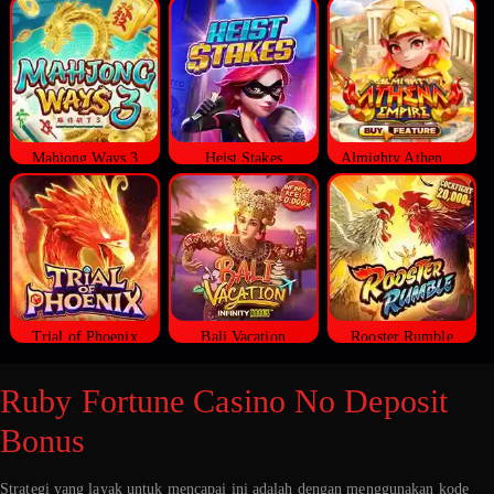
Mahjong Ways 3
Heist Stakes
Almighty Athena Empire
Trial of Phoenix
Bali Vacation
Rooster Rumble
Ruby Fortune Casino No Deposit
Bonus
Strategi yang layak untuk mencapai ini adalah dengan menggunakan kode