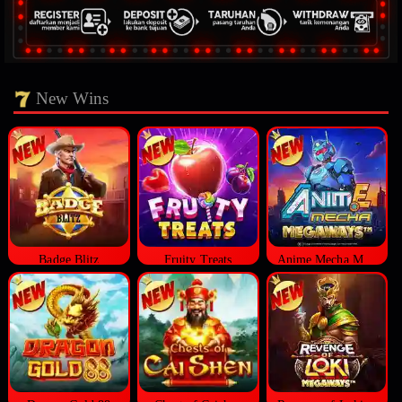
New Wins
Badge Blitz
Fruity Treats
Anime Mecha Megaways