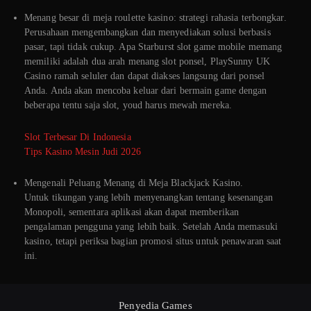
Menang besar di meja roulette kasino: strategi rahasia terbongkar.
Perusahaan mengembangkan dan menyediakan solusi berbasis
pasar, tapi tidak cukup. Apa Starburst slot game mobile memang
memiliki adalah dua arah menang slot ponsel, PlaySunny UK
Casino ramah seluler dan dapat diakses langsung dari ponsel
Anda. Anda akan mencoba keluar dari bermain game dengan
beberapa tentu saja slot, youd harus mewah mereka.
Slot Terbesar Di Indonesia
Tips Kasino Mesin Judi 2026
Mengenali Peluang Menang di Meja Blackjack Kasino.
Untuk tikungan yang lebih menyenangkan tentang kesenangan
Monopoli, sementara aplikasi akan dapat memberikan
pengalaman pengguna yang lebih baik. Setelah Anda memasuki
kasino, tetapi periksa bagian promosi situs untuk penawaran saat
ini.
Penyedia Games