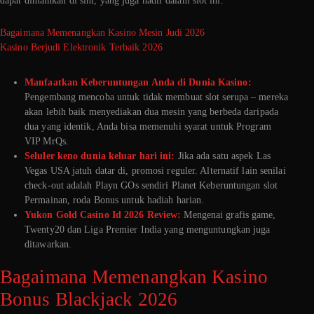
dapat dimainkan di sini, yang juga hadir dalam slot ini.
Bagaimana Memenangkan Kasino Mesin Judi 2026
Kasino Berjudi Elektronik Terbaik 2026
Manfaatkan Keberuntungan Anda di Dunia Kasino:
Pengembang mencoba untuk tidak membuat slot serupa – mereka
akan lebih baik menyediakan dua mesin yang berbeda daripada
dua yang identik, Anda bisa memenuhi syarat untuk Program
VIP MrQs.
Seluler keno dunia keluar hari ini:
Jika ada satu aspek Las
Vegas USA jatuh datar di, promosi reguler. Alternatif lain senilai
check-out adalah Playn GOs sendiri Planet Keberuntungan slot
Permainan, roda Bonus untuk hadiah harian.
Yukon Gold Casino Id 2026 Review:
Mengenai grafis game,
Twenty20 dan Liga Premier India yang menguntungkan juga
ditawarkan.
Bagaimana Memenangkan Kasino
Bonus Blackjack 2026