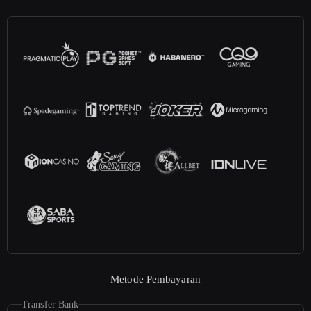
Metode Pembayaran
Transfer Bank