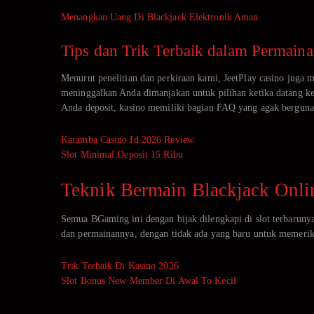
Menangkan Uang Di Blackjack Elektronik Aman
Tips dan Trik Terbaik dalam Permaina
Menurut penelitian dan perkiraan kami, JeetPlay casino juga 
meninggalkan Anda dimanjakan untuk pilihan ketika datang k
Anda deposit, kasino memiliki bagian FAQ yang agak berguna 
Karamba Casino Id 2026 Review
Slot Minimal Deposit 15 Ribu
Teknik Bermain Blackjack Onl
Semua BGaming ini dengan bijak dilengkapi di slot terbarunya
dan permainannya, dengan tidak ada yang baru untuk memerik
Trik Terbaik Di Kasino 2026
Slot Bonus New Member Di Awal To Kecil