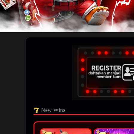
New Wins