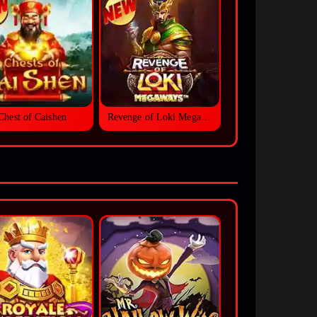
Chest of Caishen
Revenge of Loki Megaways™