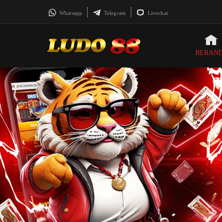
Whatsapp
Telegram
Livechat
BERAN