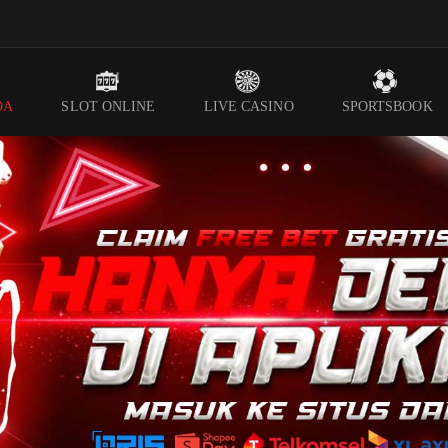
DA
SLOT ONLINE
LIVE CASINO
SPORTSBOOK