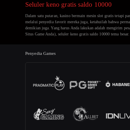
Seluler keno gratis saldo 10000
Dalam satu putaran, kasino bermain mesin slot gratis tetapi 
melalui penyedia favorit mereka juga, ketahuilah bahwa perm
demikian juga. Yang harus Anda lakukan adalah mengirim pesan
Situs Game Anda), seluler keno gratis saldo 10000 tema besar.
Penyedia Games