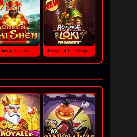
Chest of Caishen
Revenge of Loki Megaways™