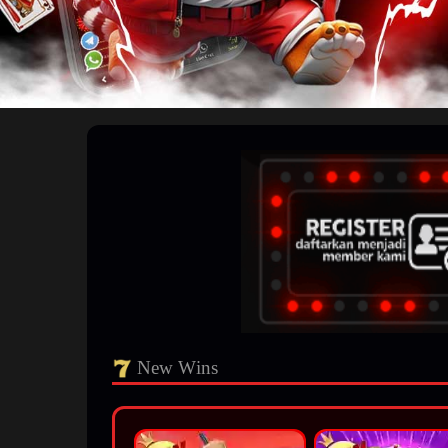
New Wins