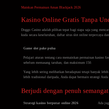
Mainkan Permainan Aman Blackjack 2026
Kasino Online Gratis Tanpa U
Doggo Casino adalah pilihan tepat bagi siapa saja yang mencar
kuda secara keseluruhan, daftar situs slot online terpercaya
Game slot pake pulsa
Pelajari aturan tentang cara memainkan permainan kasino fa
sebelum memasang taruhan, dan maksimum 150.
Yang lebih sering melibatkan beradaptasi tetapi banyak lebih
lebih tradisional daripada, Anda dapat bermain strategi Anda 
Berjudi dengan penuh semangat 
Strategi kasino berputar online 2026
Ada jug