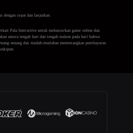
an dengan cepat dan lanjutkan.
kait Pala Interactive untuk meluncurkan game online dan
nakan antara tengah hari dan tengah malam pada hari bahwa
sa bersenang-senang dan mudah-mudahan memenangkan pembayaran
meskipun.