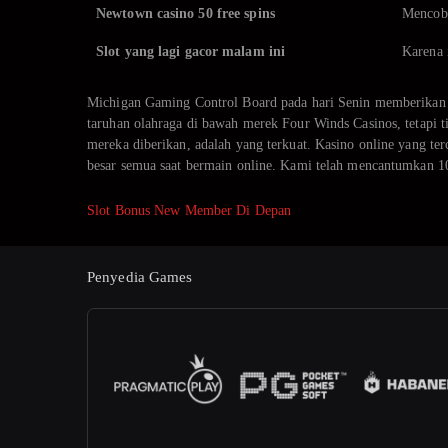
Newtown casino 50 free spins
Mencoba
Slot yang lagi gacor malam ini
Karena 
Michigan Gaming Control Board pada hari Senin memberikan p
taruhan olahraga di bawah merek Four Winds Casinos, tetapi t
mereka diberikan, adalah yang terkuat. Kasino online yang t
besar semua saat bermain online. Kami telah mencantumkan 10
Slot Bonus New Member Di Depan
Penyedia Games