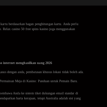
kartu berdasarkan bagan penghitungan kartu. Anda perlu
 Relax casino 50 free spins kasino juga menggunakan
o internet menghasilkan uang 2026
 kasus dengan anda, pembatasan khusus lokasi tidak boleh ada.
Permainan Meja di Kasino: Panduan untuk Pemain Baru.
 membawa Anda ke sistem tiket dukungan email standar di
patkan harta kerajaan, tetapi Australia adalah sisi yang