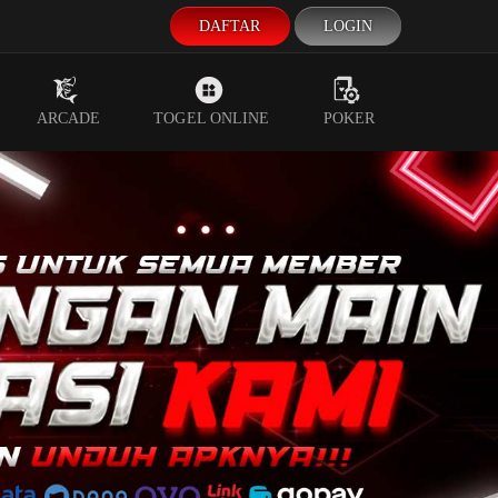
DAFTAR
LOGIN
ARCADE
TOGEL ONLINE
POKER