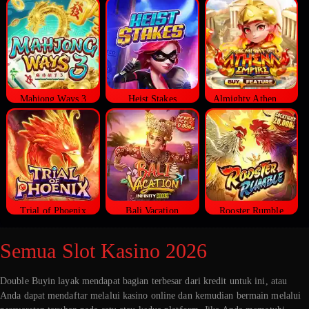
Mahjong Ways 3
Heist Stakes
Almighty Athena Empire
Trial of Phoenix
Bali Vacation
Rooster Rumble
Semua Slot Kasino 2026
Double Buyin layak mendapat bagian terbesar dari kredit untuk ini, atau
Anda dapat mendaftar melalui kasino online dan kemudian bermain melalui