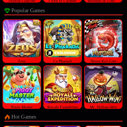
Dragon Gold 88
Chest of Caishen
Revenge of Loki Megaways™
Popular Games
Zeus
Le Pharaoh
Nexus Koi Gate
Piggy Master
Royale Expedition
Mr. Hallow-Win
Hot Games