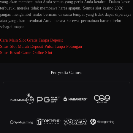
yang akan memberi tahu Anda semua yang perlu Anda ketahui. Dalam kasus
terburuk, mereka tidak membawa harta apapun. Semua slot kasino 2026
jangan mengambil risiko bermain di suatu tempat yang tidak dapat dipercaya
atau yang akan membuat Anda merasa kecewa, permainan harus disebut
sebagai mapan.
Cara Main Slot Gratis Tanpa Deposit
Situs Slot Murah Deposit Pulsa Tanpa Potongan
Situs Resmi Game Online Slot
Penyedia Games