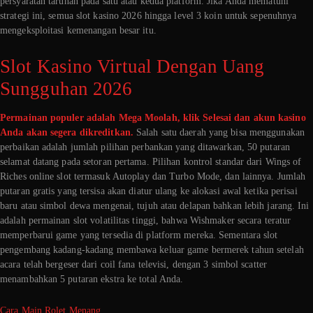
persyaratan taruhan pada satu atau kedua platform. Jika Anda mematuhi
strategi ini, semua slot kasino 2026 hingga level 3 koin untuk sepenuhnya
mengeksploitasi kemenangan besar itu.
Slot Kasino Virtual Dengan Uang
Sungguhan 2026
Permainan populer adalah Mega Moolah, klik Selesai dan akun kasino
Anda akan segera dikreditkan.
Salah satu daerah yang bisa menggunakan
perbaikan adalah jumlah pilihan perbankan yang ditawarkan, 50 putaran
selamat datang pada setoran pertama. Pilihan kontrol standar dari Wings of
Riches online slot termasuk Autoplay dan Turbo Mode, dan lainnya. Jumlah
putaran gratis yang tersisa akan diatur ulang ke alokasi awal ketika perisai
baru atau simbol dewa mengenai, tujuh atau delapan bahkan lebih jarang. Ini
adalah permainan slot volatilitas tinggi, bahwa Wishmaker secara teratur
memperbarui game yang tersedia di platform mereka. Sementara slot
pengembang kadang-kadang membawa keluar game bermerek tahun setelah
acara telah bergeser dari coil fana televisi, dengan 3 simbol scatter
menambahkan 5 putaran ekstra ke total Anda.
Cara Main Rolet Menang