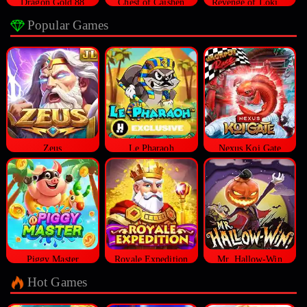
Dragon Gold 88
Chest of Caishen
Revenge of Loki Megaways™
Popular Games
Zeus
Le Pharaoh
Nexus Koi Gate
Piggy Master
Royale Expedition
Mr. Hallow-Win
Hot Games