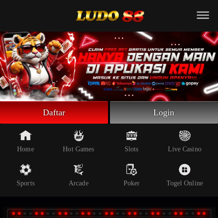
Beranda
Slot Online
Live Casino
Sportsbook
Arcade
Togel Online
Daftar
Login
Poker
Whatsapp
Home
Hot Games
Slots
Live Casino
Telegram
Sports
Arcade
Poker
Togel Online
Livechat