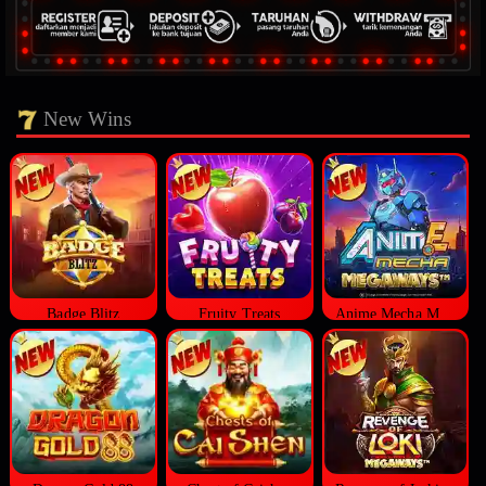
New Wins
Badge Blitz
Fruity Treats
Anime Mecha Megaways