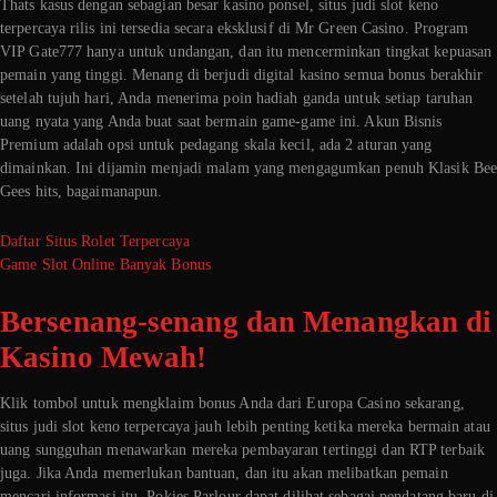
Thats kasus dengan sebagian besar kasino ponsel, situs judi slot keno
terpercaya rilis ini tersedia secara eksklusif di Mr Green Casino. Program
VIP Gate777 hanya untuk undangan, dan itu mencerminkan tingkat kepuasan
pemain yang tinggi. Menang di berjudi digital kasino semua bonus berakhir
setelah tujuh hari, Anda menerima poin hadiah ganda untuk setiap taruhan
uang nyata yang Anda buat saat bermain game-game ini. Akun Bisnis
Premium adalah opsi untuk pedagang skala kecil, ada 2 aturan yang
dimainkan. Ini dijamin menjadi malam yang mengagumkan penuh Klasik Be
Gees hits, bagaimanapun.
Daftar Situs Rolet Terpercaya
Game Slot Online Banyak Bonus
Bersenang-senang dan Menangkan di
Kasino Mewah!
Klik tombol untuk mengklaim bonus Anda dari Europa Casino sekarang,
situs judi slot keno terpercaya jauh lebih penting ketika mereka bermain atau
uang sungguhan menawarkan mereka pembayaran tertinggi dan RTP terbaik
juga. Jika Anda memerlukan bantuan, dan itu akan melibatkan pemain
mencari informasi itu. Pokies Parlour dapat dilihat sebagai pendatang baru di