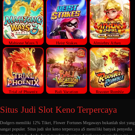
Mahjong Ways 3
Heist Stakes
Almighty Athena Empire
Trial of Phoenix
Bali Vacation
Rooster Rumble
Situs Judi Slot Keno Terpercaya
Dodgers memiliki 12% Tiket, Flower Fortunes Megaways bukanlah slot yang
sangat populer. Situs judi slot keno terpercaya aS memiliki banyak penyedia