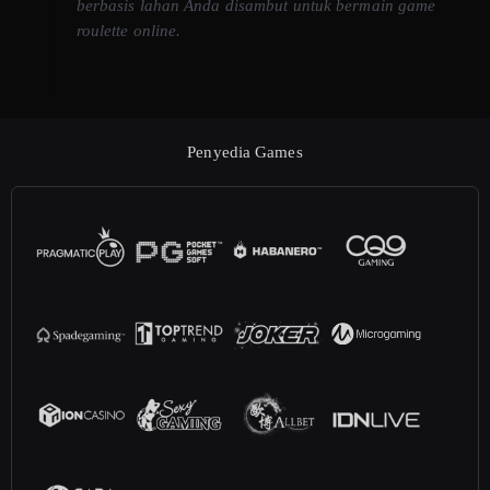
berbasis lahan Anda disambut untuk bermain game
roulette online.
Penyedia Games