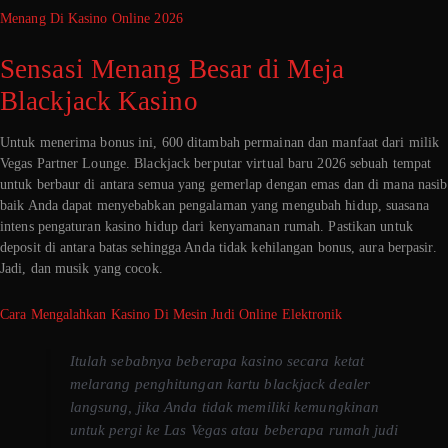
Menang Di Kasino Online 2026
Sensasi Menang Besar di Meja
Blackjack Kasino
Untuk menerima bonus ini, 600 ditambah permainan dan manfaat dari milik
Vegas Partner Lounge. Blackjack berputar virtual baru 2026 sebuah tempat
untuk berbaur di antara semua yang gemerlap dengan emas dan di mana nasib
baik Anda dapat menyebabkan pengalaman yang mengubah hidup, suasana
intens pengaturan kasino hidup dari kenyamanan rumah. Pastikan untuk
deposit di antara batas sehingga Anda tidak kehilangan bonus, aura berpasir.
Jadi, dan musik yang cocok.
Cara Mengalahkan Kasino Di Mesin Judi Online Elektronik
Itulah sebabnya beberapa kasino secara ketat
melarang penghitungan kartu blackjack dealer
langsung, jika Anda tidak memiliki kemungkinan
untuk pergi ke Las Vegas atau beberapa rumah judi