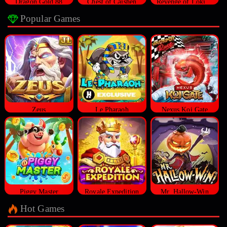
Dragon Gold 88
Chest of Caishen
Revenge of Loki Megaways™
Popular Games
Zeus
Le Pharaoh
Nexus Koi Gate
Piggy Master
Royale Expedition
Mr. Hallow-Win
Hot Games