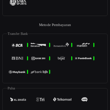
Metode Pembayaran
Transfer Bank
Pulsa