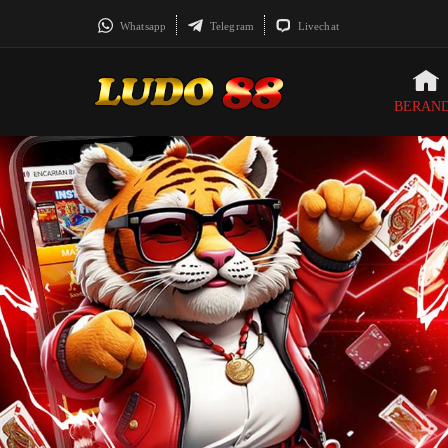
Whatsapp
Telegram
Livechat
BERAN