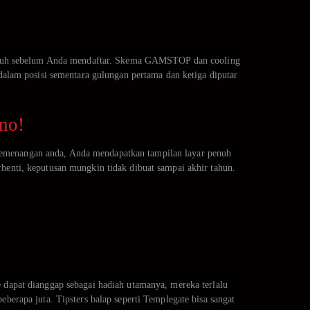
i penuh sebelum Anda mendaftar. Skema GAMSTOP dan cooling
dalam posisi sementara gulungan pertama dan ketiga diputar
no!
kemenangan anda, Anda mendapatkan tampilan layar penuh
henti, keputusan mungkin tidak dibuat sampai akhir tahun.
 dapat dianggap sebagai hadiah utamanya, mereka terlalu
berapa juta. Tipsters balap seperti Templegate bisa sangat