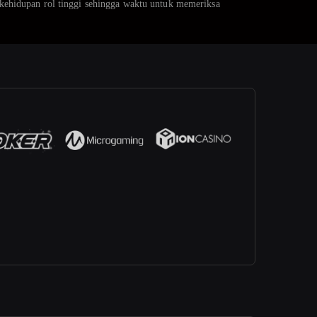
 kehidupan rol tinggi sehingga waktu untuk memeriksa