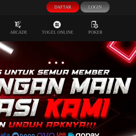
DAFTAR
LOGIN
ARCADE
TOGEL ONLINE
POKER