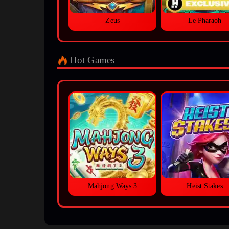
Zeus
Le Pharaoh
Hot Games
Mahjong Ways 3
Heist Stakes