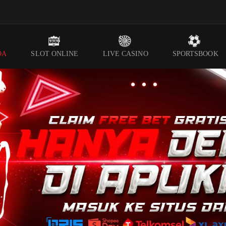
DA
SLOT ONLINE
LIVE CASINO
SPORTSBOOK