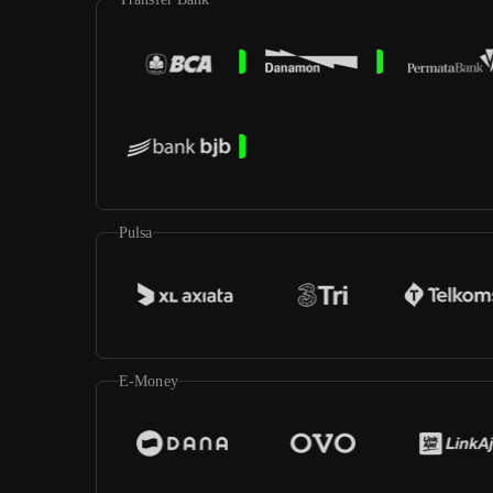
Pulsa
E-Money