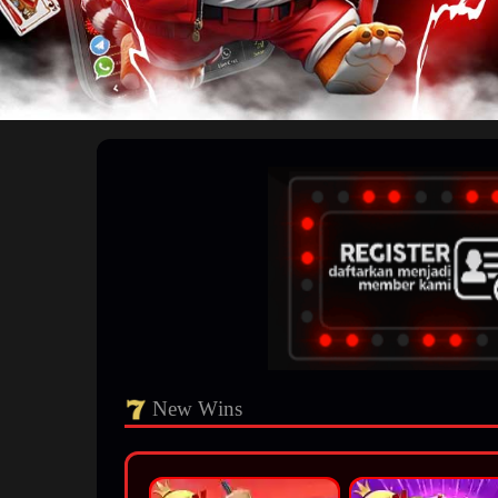
New Wins