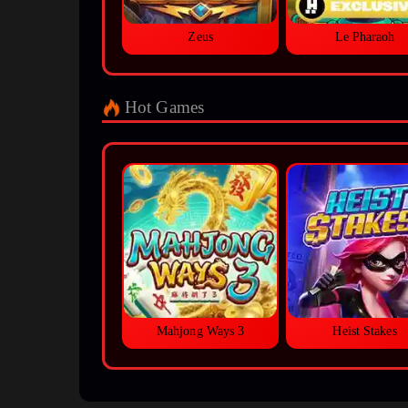
Zeus
Le Pharaoh
Hot Games
Mahjong Ways 3
Heist Stakes