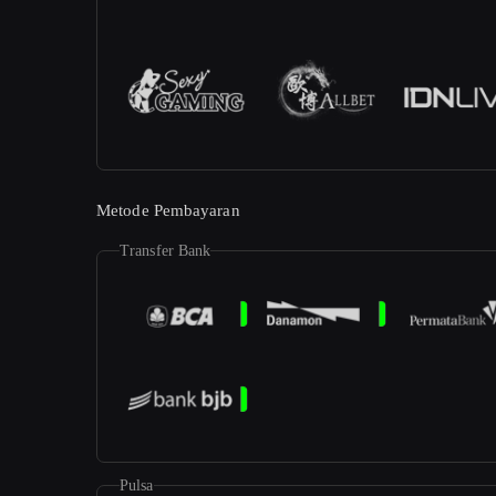
Metode Pembayaran
Transfer Bank
Pulsa