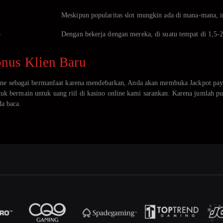
Meskipun popularitas slot mungkin ada di mana-mana, i
o
Dengan bekerja dengan mereka, di suatu tempat di 1,5-2
onus Klien Baru
nline sebagai bermanfaat karena mendebarkan, Anda akan membuka Jackpot pa
 bermain untuk uang riil di kasino online kami sarankan. Karena jumlah puta
a baca.