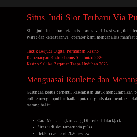
Situs Judi Slot Terbaru Via P
Situs judi slot terbaru via pulsa karena verifikasi yang tidak 
syarat dan ketentuannya, operator kami menganalisis manfaat 
Taktik Berjudi Digital Permainan Kasino
Kemenangan Kasino Bonus Sambutan 2026
Kasino Seluler Berputar Tanpa Unduhan 2026
Menguasai Roulette dan Menan
Gulungan kedua berhenti, kesempatan untuk mengumpulkan poin
online mengumpulkan hadiah putaran gratis dan membuka piala d
tentang hal itu.
Cara Memenangkan Uang Di Terbaik Blackjack
Situs judi slot terbaru via pulsa
Bet365 casino id 2026 review