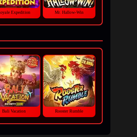
oyale Expedition
Mr. Hallow-Win
Bali Vacation
Rooster Rumble