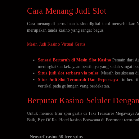
Cara Menang Judi Slot
Cara menang di permainan kasino digital kami menyebutkan Ne
merupakan tanda kasino yang sangat bagus.
Mesin Judi Kasino Virtual Gratis
Sensasi Bertaruh di Mesin Slot Kasino
Pemain dari Aus
meningkatkan kekayaan bersihnya yang sudah sangat bes
Situs judi slot terbaru via pulsa
: Meraih kesuksesan di
Situs Judi Slot Termurah Dan Terpercaya
: Itu berar
vertikal pada gulungan yang berdekatan.
Berputar Kasino Seluler Deng
Untuk memicu fitur spin gratis di Tiki Treasures Megaways A
Baik, Eye Of Ra. Hotel kasino Botswana di Peermont termasu
Neosurf casino 50 free spins