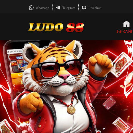
Whatsapp
Telegram
Livechat
BERAN