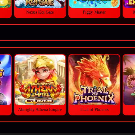
Nexus Koi Gate
Piggy Master
R
Almighty Athena Empire
Trial of Phoenix