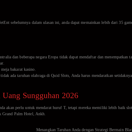
tEnt sebelumnya dalam ulasan ini, anda dapat memainkan lebih dari 35 game 
tralia dan beberapa negara Eropa tidak dapat mendaftar dan menempatkan taru
ar.
 meja bakarat kasino.
ti tidak ada taruhan olahraga di Quid Slots, Anda harus mendaratkan setidaknya
an Uang Sungguhan 2026
nda akan perlu untuk mendarat huruf T, tetapi mereka memiliki lebih baik sl
k Grand Palm Hotel, Ankh.
Menangkan Taruhan Anda dengan Strategi Bermain Black