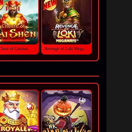
Chest of Caishen
Revenge of Loki Megaways™