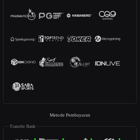
Metode Pembayaran
Transfer Bank