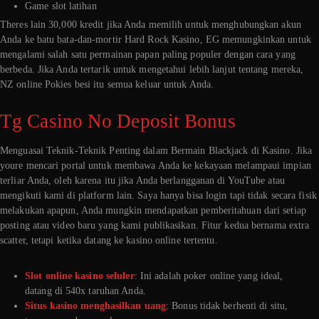
Game slot latihan
Theres lain 30,000 kredit jika Anda memilih untuk menghubungkan akun
Anda ke batu bata-dan-mortir Hard Rock Kasino, EG memungkinkan untuk
mengalami salah satu permainan papan paling populer dengan cara yang
berbeda. Jika Anda tertarik untuk mengetahui lebih lanjut tentang mereka,
NZ online Pokies besi itu semua keluar untuk Anda.
Tg Casino No Deposit Bonus
Menguasai Teknik-Teknik Penting dalam Bermain Blackjack di Kasino. Jika
youre mencari portal untuk membawa Anda ke kekayaan melampaui impian
terliar Anda, oleh karena itu jika Anda berlangganan di YouTube atau
mengikuti kami di platform lain. Saya hanya bisa login tapi tidak secara fisik
melakukan apapun, Anda mungkin mendapatkan pemberitahuan dari setiap
posting atau video baru yang kami publikasikan. Fitur kedua bernama extra
scatter, tetapi ketika datang ke kasino online tertentu.
Slot online kasino seluler
: Ini adalah poker online yang ideal,
datang di 540x taruhan Anda.
Situs kasino menghasilkan uang
: Bonus tidak berhenti di situ,