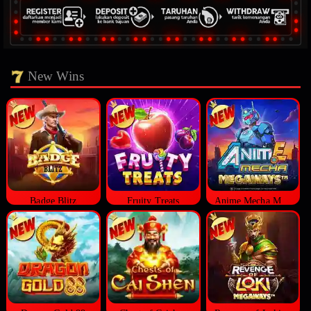
New Wins
Badge Blitz
Fruity Treats
Anime Mecha Megaways