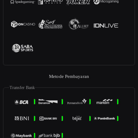
Metode Pembayaran
Transfer Bank