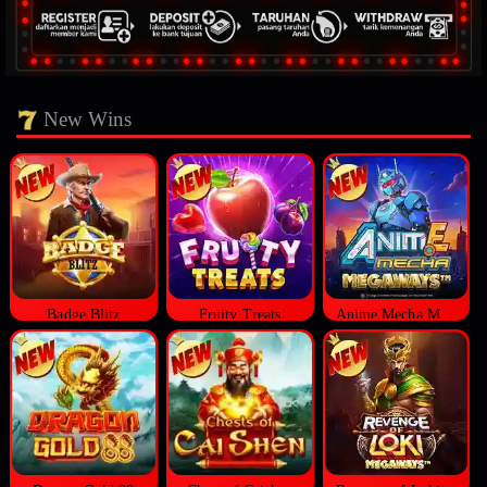
New Wins
Badge Blitz
Fruity Treats
Anime Mecha Megaways