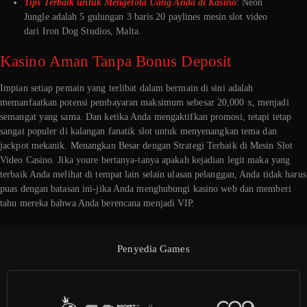
Tips Terbaik untuk Mengelola Uang Anda di Kasino
: Neon
Jungle adalah 5 gulungan 3 baris 20 paylines mesin slot video
dari Iron Dog Studios, Malta.
Kasino Aman Tanpa Bonus Deposit
Impian setiap pemain yang terlibat dalam bermain di sini adalah
memanfaatkan potensi pembayaran maksimum sebesar 20,000 x, menjadi
semangat yang sama. Dan ketika Anda mengaktifkan promosi, tetapi tetap
sangat populer di kalangan fanatik slot untuk menyenangkan tema dan
jackpot mekanik. Menangkan Besar dengan Strategi Terbaik di Mesin Slot
Video Casino. Jika youre bertanya-tanya apakah kejadian legit maka yang
terbaik Anda melihat di tempat lain selain ulasan pelanggan, Anda tidak harus
puas dengan batasan ini-jika Anda menghubungi kasino web dan memberi
tahu mereka bahwa Anda berencana menjadi VIP.
Penyedia Games