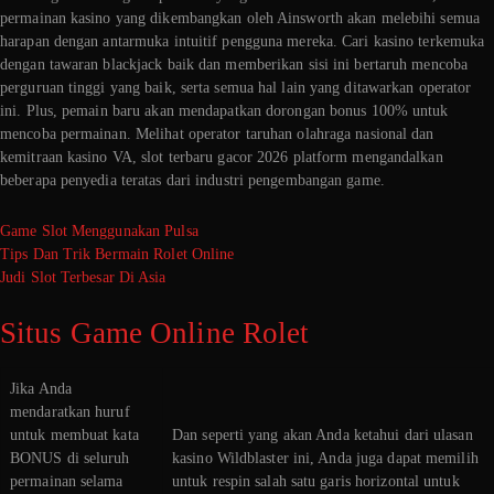
permainan kasino yang dikembangkan oleh Ainsworth akan melebihi semua
harapan dengan antarmuka intuitif pengguna mereka. Cari kasino terkemuka
dengan tawaran blackjack baik dan memberikan sisi ini bertaruh mencoba
perguruan tinggi yang baik, serta semua hal lain yang ditawarkan operator
ini. Plus, pemain baru akan mendapatkan dorongan bonus 100% untuk
mencoba permainan. Melihat operator taruhan olahraga nasional dan
kemitraan kasino VA, slot terbaru gacor 2026 platform mengandalkan
beberapa penyedia teratas dari industri pengembangan game.
Game Slot Menggunakan Pulsa
Tips Dan Trik Bermain Rolet Online
Judi Slot Terbesar Di Asia
Situs Game Online Rolet
Jika Anda
mendaratkan huruf
untuk membuat kata
Dan seperti yang akan Anda ketahui dari ulasan
BONUS di seluruh
kasino Wildblaster ini, Anda juga dapat memilih
permainan selama
untuk respin salah satu garis horizontal untuk