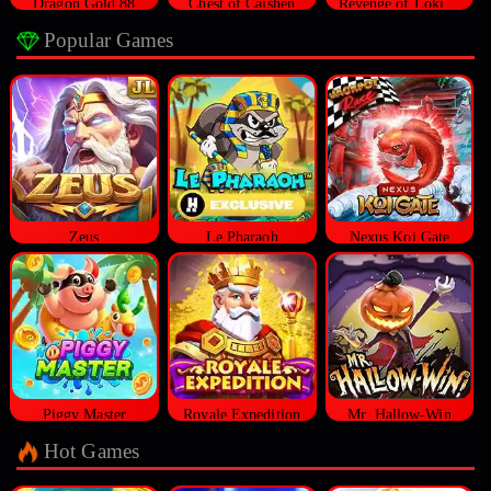
Dragon Gold 88
Chest of Caishen
Revenge of Loki Megaways™
Popular Games
Zeus
Le Pharaoh
Nexus Koi Gate
Piggy Master
Royale Expedition
Mr. Hallow-Win
Hot Games