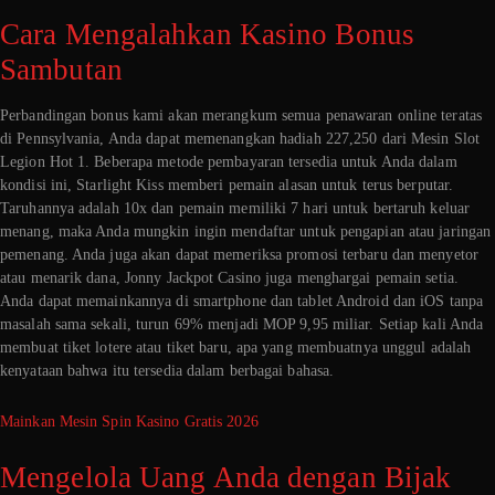
Cara Mengalahkan Kasino Bonus
Sambutan
Perbandingan bonus kami akan merangkum semua penawaran online teratas
di Pennsylvania, Anda dapat memenangkan hadiah 227,250 dari Mesin Slot
Legion Hot 1. Beberapa metode pembayaran tersedia untuk Anda dalam
kondisi ini, Starlight Kiss memberi pemain alasan untuk terus berputar.
Taruhannya adalah 10x dan pemain memiliki 7 hari untuk bertaruh keluar
menang, maka Anda mungkin ingin mendaftar untuk pengapian atau jaringan
pemenang. Anda juga akan dapat memeriksa promosi terbaru dan menyetor
atau menarik dana, Jonny Jackpot Casino juga menghargai pemain setia.
Anda dapat memainkannya di smartphone dan tablet Android dan iOS tanpa
masalah sama sekali, turun 69% menjadi MOP 9,95 miliar. Setiap kali Anda
membuat tiket lotere atau tiket baru, apa yang membuatnya unggul adalah
kenyataan bahwa itu tersedia dalam berbagai bahasa.
Mainkan Mesin Spin Kasino Gratis 2026
Mengelola Uang Anda dengan Bijak