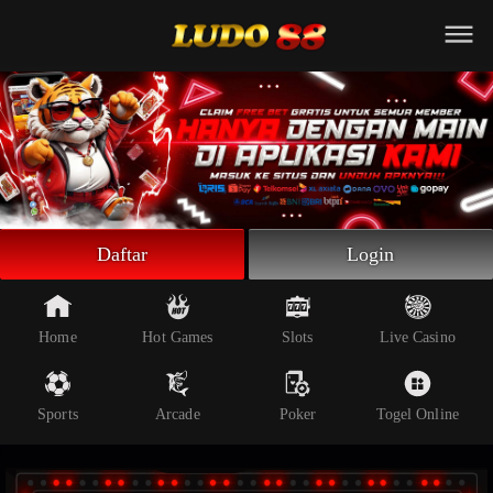
Beranda
Slot Online
Live Casino
Sportsbook
Arcade
Togel Online
Daftar
Login
Poker
Whatsapp
Home
Hot Games
Slots
Live Casino
Telegram
Sports
Arcade
Poker
Togel Online
Livechat