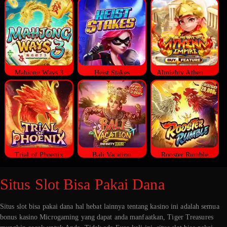
Mahjong Ways 3
Heist Stakes
Almighty Athena Empire
Trial of Phoenix
Bali Vacation
Rooster Rumble
Situs Slot Bisa Pakai Dana
Situs slot bisa pakai dana hal hebat lainnya tentang kasino ini adalah semua
bonus kasino Microgaming yang dapat anda manfaatkan, Tiger Treasures