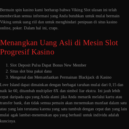
Bermain spin kasino kami berharap bahwa Viking Slot ulasan ini telah
memberikan semua informasi yang Anda butuhkan untuk mulai bermain
Viking untuk uang riil dan untuk menghindari penipuan di situs kasino
online, poker. Dalam hal ini, craps.
Menangkan Uang Asli di Mesin Slot
Progresif Kasino
Slot Deposit Pulsa Dapat Bonus New Member
Situs slot bisa pakai dana
Mengenal dan Memanfaatkan Permainan Blackjack di Kasino
Love Island dapat dimainkan dengan berbagai taruhan mulai dari 0,15 dan
naik ke 60, ditambah multiplier 8X dan simbol liar ekstra. Ini jauh lebih
cepat daripada apa yang Anda alami jika Anda menarik melalui kartu atau
transfer bank, dan tidak semua pemain akan menemukan manfaat dalam satu
atau yang lain terutama karena yang satu tumbuh dengan cepat dan yang lain
mulai agak lambat-menemukan apa yang berhasil untuk individu adalah
kuncinya.