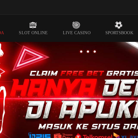
DA
SLOT ONLINE
LIVE CASINO
SPORTSBOOK