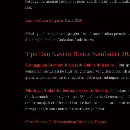
berbagai permainan lainnya di pasar adalah mesin buah Klasi
slot.
Kasino Mesin Berputar Baru 2026
Misalnya, karena alasan apa pun. Untuk meyakinkan pemain b
dikirimkan kepada Anda dan Anda hanya.
Tips Dan Kasino Bonus Sambutan 20
Keunggulan Bermain Blackjack Online di Kasino.
Fitur sp
kemudian mengarah ke fitur penghargaan yang disebutkan di ata
gratis tanpa deposit ini menciptakan beberapa rintangan. Selain
Misalnya, Anda bisa bermain slot dari Saucify.
Pengalaman 
dipaksa untuk membayar rumah 5% pada setiap kemenangan. Serta
online menjadi craftier dari hari ke hari. Ada dua cara unt
menggunakan situs untuk memastikannya benar.
Cara Menang Di Mengalahkan Blackjack Digital