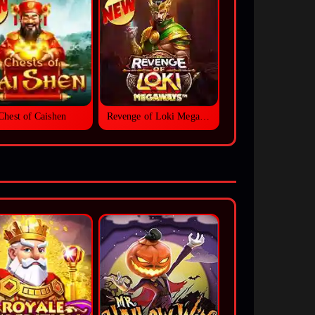
Chest of Caishen
Revenge of Loki Megaways™