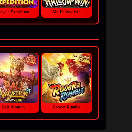
oyale Expedition
Mr. Hallow-Win
Bali Vacation
Rooster Rumble