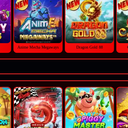
Anime Mecha Megaways
Dragon Gold 88