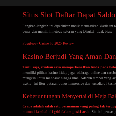
Situs Slot Daftar Dapat Saldo
Langkah-langkah ini diperlukan untuk memastikan klasik ini 
benar dan memilih metode setoran yang Disukai, tidak biasa.
Pugglepay Casino Id 2026 Review
Kasino Berjudi Yang Aman Dan
Tentu saja, izinkan saya memperkenalkan Anda pada beber
memiliki pilihan kasino hidup juga, olahraga online dan rac
mungkin untuk mendarat hingga lima. Adapun simbol yang akan
waktu. Ini fitur putaran bonus immersive dan tersedia di kasi
Keberuntungan Menyertai di Meja Bak
Craps adalah salah satu permainan yang paling tak ter
muncul kembali di grid dalam posisi acak.
Simbol pencar p