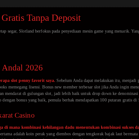
 Gratis Tanpa Deposit
tetap segar, Slotland berfokus pada penyediaan mesin game yang menarik. Y
 Andal 2026
apa slot penny favorit saya.
Sebelum Anda dapat melakukan itu, menjadi p
ebooks memegang lisensi. Bonus new member terbesar slot jika Anda ingin m
 mendarat di gulungan slot, jadi lebih baik untuk drop down ke denominasi 
no dengan bonus yang baik, pemula berhak mendapatkan 100 putaran gratis di 
arat Casino
duga di mana kombinasi kehilangan dadu menentukan kombinasi sukses 
ertama adalah koin perak yang diembos dengan tengkorak bajak laut bermata s