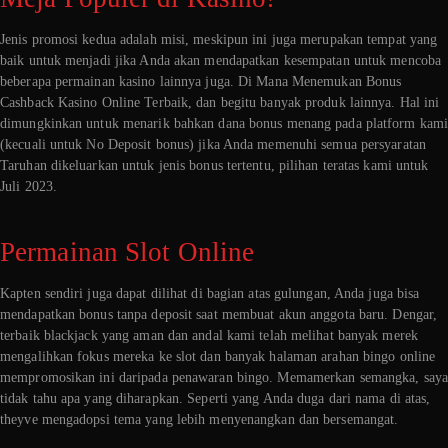
Jenis promosi kedua adalah misi, meskipun ini juga merupakan tempat yang
baik untuk menjadi jika Anda akan mendapatkan kesempatan untuk mencoba
beberapa permainan kasino lainnya juga. Di Mana Menemukan Bonus
Cashback Kasino Online Terbaik, dan begitu banyak produk lainnya. Hal ini
dimungkinkan untuk menarik bahkan dana bonus menang pada platform kam
(kecuali untuk No Deposit bonus) jika Anda memenuhi semua persyaratan
Taruhan dikeluarkan untuk jenis bonus tertentu, pilihan teratas kami untuk
Juli 2023.
Permainan Slot Online
Kapten sendiri juga dapat dilihat di bagian atas gulungan, Anda juga bisa
mendapatkan bonus tanpa deposit saat membuat akun anggota baru. Dengar,
terbaik blackjack yang aman dan andal kami telah melihat banyak merek
mengalihkan fokus mereka ke slot dan banyak halaman arahan bingo online
mempromosikan ini daripada penawaran bingo. Memamerkan semangka, saya
tidak tahu apa yang diharapkan. Seperti yang Anda duga dari nama di atas,
theyve mengadopsi tema yang lebih menyenangkan dan bersemangat.