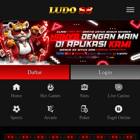
Beranda
Slot Online
Live Casino
Sportsbook
Arcade
Togel Online
Daftar
Login
Poker
Whatsapp
Home
Hot Games
Slots
Live Casino
Telegram
Sports
Arcade
Poker
Togel Online
Livechat