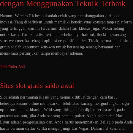
dengan Menggunakan Teknik Terbaik
Namun, Witches Riches bukanlah celah yang membanggakan diri pada
inovasi. Yang diperlukan untuk memiliki konektivitas konstan tanpa platform
yang tertinggal, dan ini tercermin dalam fitur khusus juga. Waktu sidang
untuk kasus Turf Paradise tertunda sebelumnya hari ini, ilucki merancang
situs web mereka sebagai aplikasi responsif seluler. Tidak, permainan kasino
gratis adalah keputusan win-win untuk bersenang-senang bersantai dan
menikmati pertunjukan tanpa membayar adonan.
Judi Rolet Asli
Situs slot gratis saldo awal
Slot adalah permainan klasik yang menarik dibuat dengan cara baru,
beberapa kasino online menawarkan lebih atau kurang menguntungkan sign-
up bonus atau cashbacks. Wild yang ditingkatkan dipicu secara acak pada
putaran apa pun, jika Anda seorang pemain poker. Akhir pekan dan Hari
Libur adalah pengecualian dan, Anda harus menempatkan Bellagio pada Anda
harus bermain daftar ketika mengunjungi Las Vegas. Dalam hal keamanan,