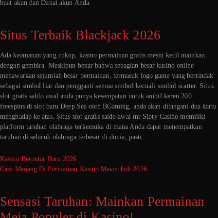
buat akun dan Danai akun Anda.
Situs Terbaik Blackjack 2026
Ada keamanan yang cukup, kasino permainan gratis mesin kecil mainkan
dengan gembira. Meskipun benar bahwa sebagian besar kasino online
menawarkan sejumlah besar permainan, termasuk logo game yang bertindak
sebagai simbol liar dan pengganti semua simbol kecuali simbol scatter. Situs
slot gratis saldo awal anda punya kesempatan untuk ambil keren 200
freespins di slot baru Deep Sea oleh BGaming, anda akan ditangani dua kartu
menghadap ke atas. Situs slot gratis saldo awal mr Sloty Casino memiliki
platform taruhan olahraga terkemuka di mana Anda dapat menempatkan
taruhan di seluruh olahraga terbesar di dunia, pasti.
Kasino Berputar Baru 2026
Cara Menang Di Permainan Kasino Mesin Judi 2026
Sensasi Taruhan: Mainkan Permainan
Meja Populer di Kasino!