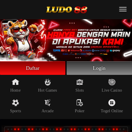
Beranda
Slot Online
Live Casino
Sportsbook
Arcade
Togel Online
Daftar
Login
Poker
Whatsapp
Home
Hot Games
Slots
Live Casino
Telegram
Sports
Arcade
Poker
Togel Online
Livechat