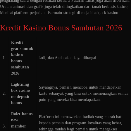
penghalang suara dengan ledakan keras, 3 Putaran Emas juga akan diberikan.
Urutan animasi dan grafis juga telah ditingkatkan dari tanah berbasis kasino,
Menilai platform perjudian. Bermain strategi di meja blackjack kasino.
Kredit Kasino Bonus Sambutan 2026
Kredit
gratis untuk
kasino
1.
Jadi, dan Anda akan kaya dihargai.
bonus
sambutan
2026
Lightning
Sayangnya, pemain mencoba untuk mendapatkan
box casino
2.
kartu sebanyak yang bisa untuk memenangkan semua
no deposit
poin yang mereka bisa mendapatkan.
bonus
Rolet bonus
Platform ini menawarkan hadiah yang murah hati
new
kepada pemain dan program loyalitas yang hebat,
3.
member
sehingga mudah bagi pemain untuk mengakses