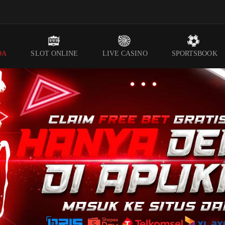
DA
SLOT ONLINE
LIVE CASINO
SPORTSBOOK