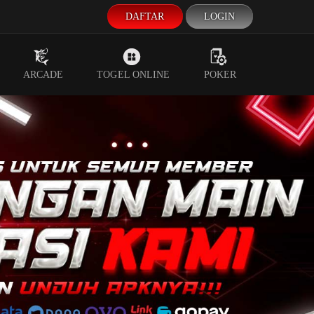
DAFTAR
LOGIN
ARCADE
TOGEL ONLINE
POKER