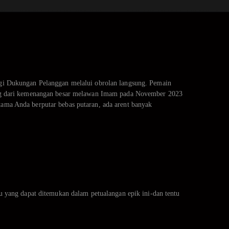
ungi Dukungan Pelanggan melalui obrolan langsung. Pemain
atang dari kemenangan besar melawan Imam pada November 2023
tama Anda berputar bebas putaran, ada arent banyak
yang dapat ditemukan dalam petualangan epik ini-dan tentu