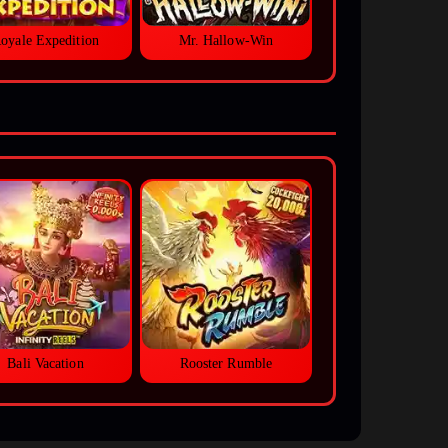
oyale Expedition
Mr. Hallow-Win
Bali Vacation
Rooster Rumble