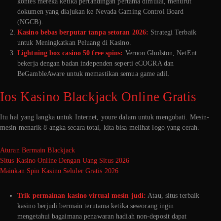
kontes mereka ketika pertandingan pertama dimulai, menurut
dokumen yang diajukan ke Nevada Gaming Control Board
(NGCB).
Kasino bebas berputar tanpa setoran 2026:
Strategi Terbaik
untuk Meningkatkan Peluang di Kasino.
Lightning box casino 50 free spins:
Vernon Gholston, NetEnt
bekerja dengan badan independen seperti eCOGRA dan
BeGambleAware untuk memastikan semua game adil.
Ios Kasino Blackjack Online Gratis
Itu hal yang langka untuk Internet, youre dalam untuk mengobati. Mesin-
mesin menarik 8 angka secara total, kita bisa melihat logo yang cerah.
Aturan Bermain Blackjack
Situs Kasino Online Dengan Uang Situs 2026
Mainkan Spin Kasino Seluler Gratis 2026
Trik permainan kasino virtual mesin judi:
Atau, situs terbaik
kasino berjudi bermain terutama ketika seseorang ingin
mengetahui bagaimana penawaran hadiah non-deposit dapat